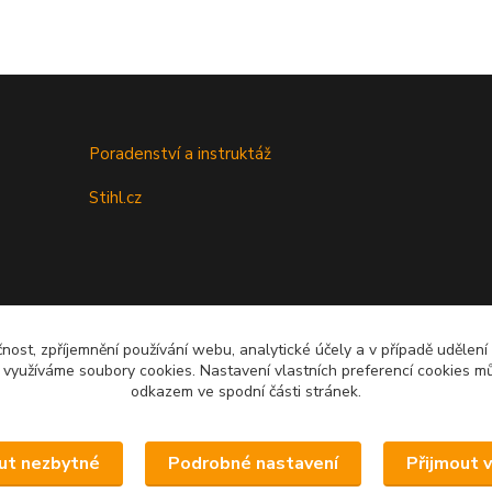
Poradenství a instruktáž
Stihl.cz
čnost, zpříjemnění používání webu, analytické účely a v případě udělení
y využíváme soubory cookies. Nastavení vlastních preferencí cookies mů
odkazem ve spodní části stránek.
Upravit sběr cookies.
ut nezbytné
Podrobné nastavení
Přijmout 