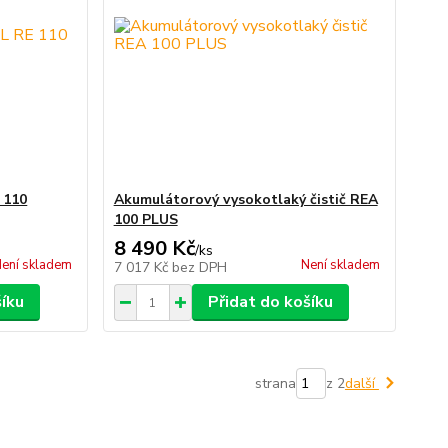
 110
Akumulátorový vysokotlaký čistič REA
100 PLUS
8 490 Kč
/
ks
ení skladem
Není skladem
7 017 Kč
bez DPH
šíku
Přidat do košíku
strana
z 2
další