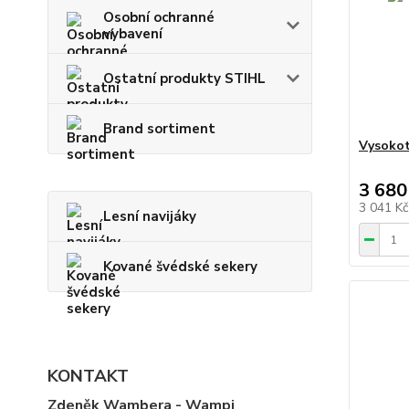
Osobní ochranné
vybavení
Ostatní produkty STIHL
Brand sortiment
Vysokot
3 680
3 041 K
Lesní navijáky
Kované švédské sekery
KONTAKT
Zdeněk Wambera - Wampi