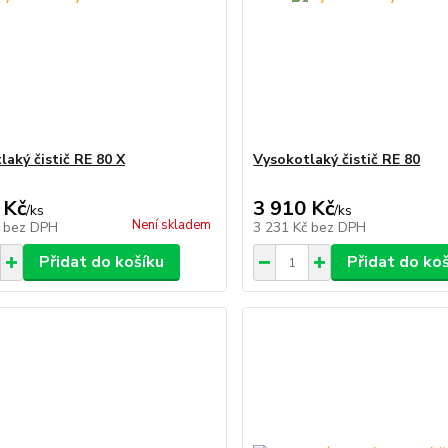
laký čistič RE 80 X
Vysokotlaký čistič RE 80
 Kč
3 910 Kč
/
ks
/
ks
Není skladem
č
bez DPH
3 231 Kč
bez DPH
Přidat do košíku
Přidat do ko