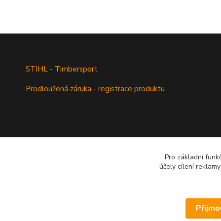
STIHL - Timbersport
Prodloužená záruka - registrace produktu
Pro základní funk
účely cílení reklam
Přijmo