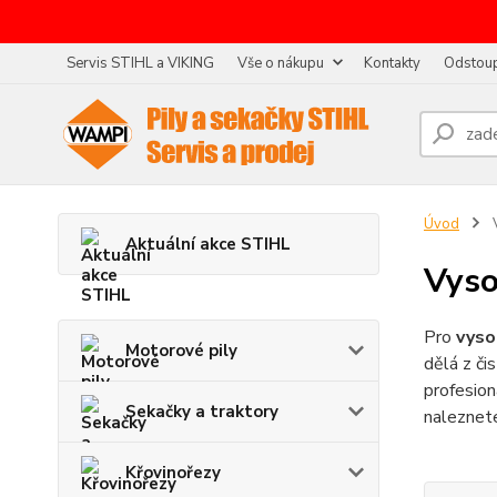
Servis STIHL a VIKING
Vše o nákupu
Kontakty
Odstoup
Úvod
V
Aktuální akce STIHL
Vyso
Pro
vyso
Motorové pily
dělá z či
profesion
Sekačky a traktory
naleznete
Křovinořezy