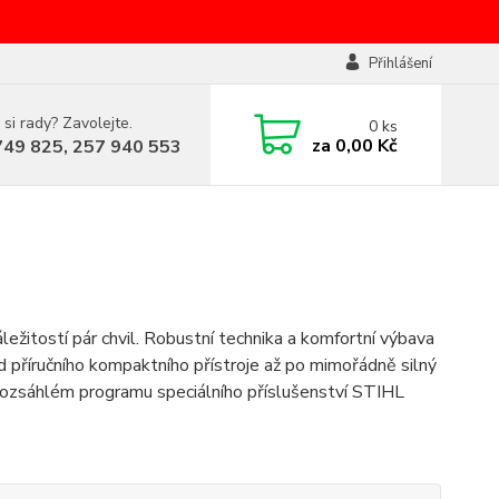
Přihlášení
 si rady? Zavolejte.
0
ks
za
0,00 Kč
749 825, 257 940 553
áležitostí pár chvil. Robustní technika a komfortní výbava
 příručního kompaktního přístroje až po mimořádně silný
 rozsáhlém programu speciálního příslušenství STIHL