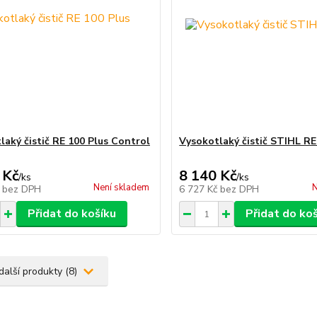
laký čistič RE 100 Plus Control
Vysokotlaký čistič STIHL RE
 Kč
8 140 Kč
/
ks
/
ks
Není skladem
N
č
bez DPH
6 727 Kč
bez DPH
Přidat do košíku
Přidat do ko
další produkty (8)