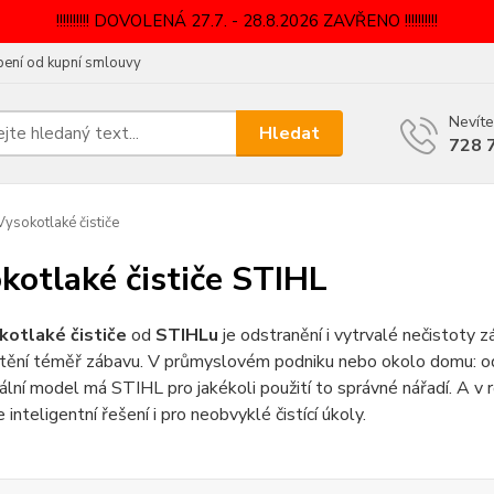
!!!!!!!!!! DOVOLENÁ 27.7. - 28.8.2026 ZAVŘENO !!!!!!!!!!
ení od kupní smlouvy
Nevíte
Hledat
728 
ysokotlaké čističe
kotlaké čističe STIHL
kotlaké čističe
od
STIHLu
je odstranění i vytrvalé nečistoty z
stění téměř zábavu. V průmyslovém podniku nebo okolo domu: od
ální model má STIHL pro jakékoli použití to správné nářadí. A v
 inteligentní řešení i pro neobvyklé čistící úkoly.