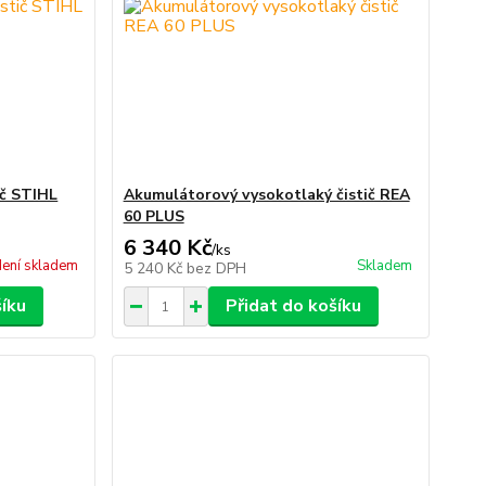
ič STIHL
Akumulátorový vysokotlaký čistič REA
60 PLUS
6 340 Kč
/
ks
ení skladem
Skladem
5 240 Kč
bez DPH
šíku
Přidat do košíku