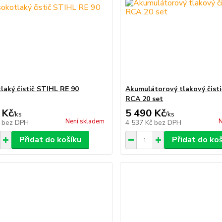
laký čistič STIHL RE 90
Akumulátorový tlakový čist
RCA 20 set
 Kč
5 490 Kč
/
ks
/
ks
Není skladem
N
č
bez DPH
4 537 Kč
bez DPH
Přidat do košíku
Přidat do ko