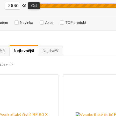
Kč
Od
adem
Novinka
Akce
TOP produkt
jší
Nejlevnější
Nejdražší
1-9 z 17