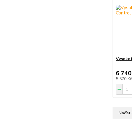
Vysokot
6 740
5 570 K
Načíst 