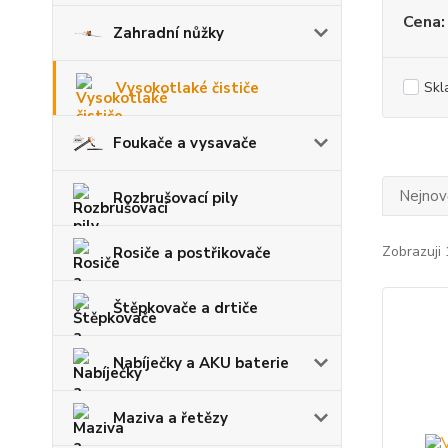
Cena:
Zahradní nůžky
Vysokotlaké čističe
Skl
Foukače a vysavače
Nejnově
Rozbrušovací pily
Zobrazuji 
Rosiče a postřikovače
Štěpkovače a drtiče
Nabíječky a AKU baterie
Maziva a řetězy