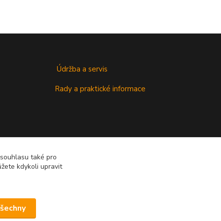
Údržba a servis
Rady a praktické informace
 souhlasu také pro
žete kdykoli upravit
všechny