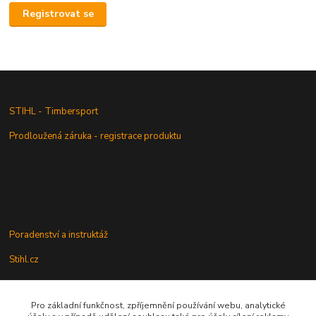
Registrovat se
STIHL - Timbersport
Prodloužená záruka - registrace produktu
Poradenství a instruktáž
Stihl.cz
Pro základní funkčnost, zpříjemnění používání webu, analytické
Údržba a servis