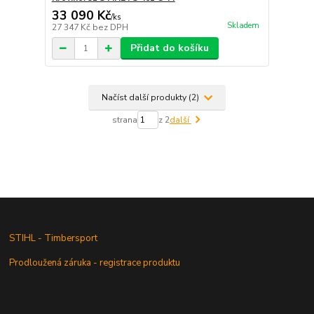
33 090 Kč
/
ks
Skladem
27 347 Kč
bez DPH
Přidat do košíku
Načíst další produkty (2)
strana
z 2
další
STIHL - Timbersport
Prodloužená záruka - registrace produktu