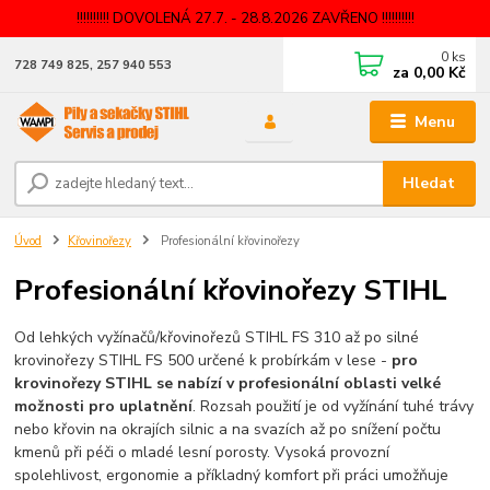
!!!!!!!!!! DOVOLENÁ 27.7. - 28.8.2026 ZAVŘENO !!!!!!!!!!
0
ks
728 749 825, 257 940 553
za
0,00 Kč
Menu
Hledat
Úvod
Křovinořezy
Profesionální křovinořezy
Profesionální křovinořezy STIHL
Od lehkých vyžínačů/křovinořezů STIHL FS 310 až po silné
krovinořezy STIHL FS 500 určené k probírkám v lese -
pro
krovinořezy STIHL se nabízí v profesionální oblasti velké
možnosti pro uplatnění
. Rozsah použití je od vyžínání tuhé trávy
nebo křovin na okrajích silnic a na svazích až po snížení počtu
kmenů při péči o mladé lesní porosty. Vysoká provozní
spolehlivost, ergonomie a příkladný komfort při práci umožňuje