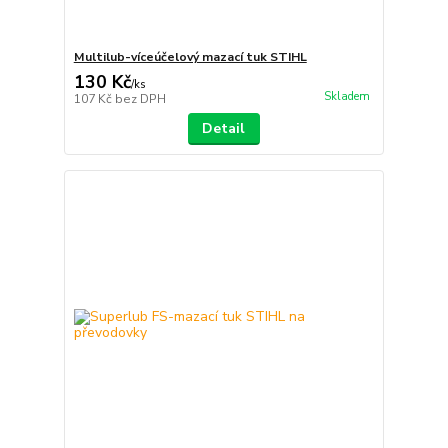
Multilub-víceúčelový mazací tuk STIHL
130 Kč
/
ks
Skladem
107 Kč
bez DPH
Detail