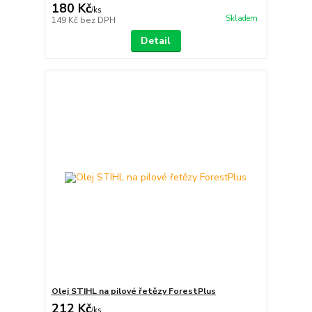
180 Kč
/
ks
Skladem
149 Kč
bez DPH
Detail
Olej STIHL na pilové řetězy ForestPlus
212 Kč
/
ks