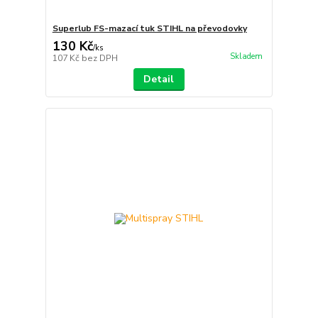
Superlub FS-mazací tuk STIHL na převodovky
130 Kč
/
ks
Skladem
107 Kč
bez DPH
Detail