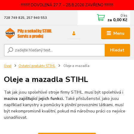
!!!!!!!!!! DOVOLENÁ 27.7. - 28.8.2026 ZAVŘENO !!!!!!!!!!
0
ks
728 749 825, 257 940 553
za
0,00 Kč
Menu
Hledat
Úvod
Ostatní produkty STIHL
Oleje a mazadla
Oleje a mazadla STIHL
Tak jak jsou spolehlivé stroje firmy STIHL, musí být spolehlivá i
maziva zajišťující jejich funkci.
Také přislušenství, jako jsou
například kanystry a pomůcky k plnění provozními látkami, musí
být nekompromisně kvalitní, pokud má náročnou práci co nejvíce
usnadňovat.