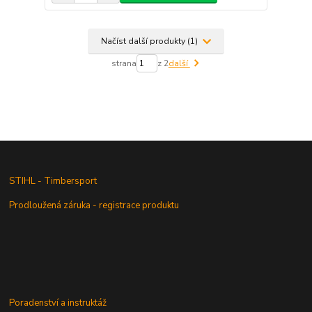
Načíst další produkty (1)
strana
z 2
další
STIHL - Timbersport
Prodloužená záruka - registrace produktu
Poradenství a instruktáž