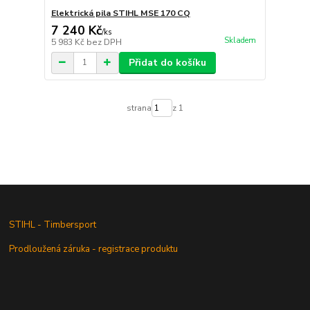
Elektrická pila STIHL MSE 170 CQ
7 240 Kč
/
ks
Skladem
5 983 Kč
bez DPH
Přidat do košíku
strana
z 1
STIHL - Timbersport
Prodloužená záruka - registrace produktu