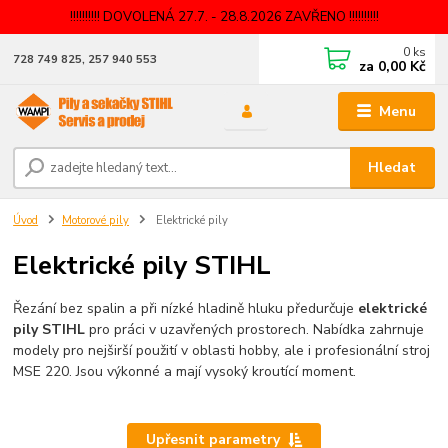
!!!!!!!!!! DOVOLENÁ 27.7. - 28.8.2026 ZAVŘENO !!!!!!!!!!
0
ks
728 749 825, 257 940 553
za
0,00 Kč
Menu
Hledat
Úvod
Motorové pily
Elektrické pily
Elektrické pily STIHL
Řezání bez spalin a při nízké hladině hluku předurčuje
elektrické
pily STIHL
pro práci v uzavřených prostorech. Nabídka zahrnuje
modely pro nejširší použití v oblasti hobby, ale i profesionální stroj
MSE 220. Jsou výkonné a mají vysoký kroutící moment.
Upřesnit parametry