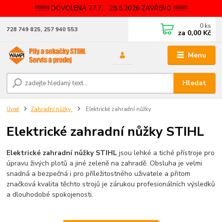
!!!!!!!!!! DOVOLENÁ 27.7. - 28.8.2026 ZAVŘENO !!!!!!!!!!
0
ks
728 749 825, 257 940 553
za
0,00 Kč
Menu
Hledat
Úvod
Zahradní nůžky
Elektrické zahradní nůžky
Elektrické zahradní nůžky STIHL
Elektrické zahradní nůžky STIHL
jsou lehké a tiché přístroje pro
úpravu živých plotů a jiné zeleně na zahradě. Obsluha je velmi
snadná a bezpečná i pro příležitostného uživatele a přitom
značková kvalita těchto strojů je zárukou profesionálních výsledků
a dlouhodobé spokojenosti.