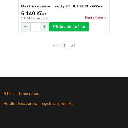
Elektrické zahradní nůžky STIHL HSE 71 - 600mm
6 140 Kč
/
ks
Není skladem
5 074 Kč
bez DPH
Přidat do košíku
strana
z 1
STIHL - Timbersport
Prodloužená záruka - registrace produktu