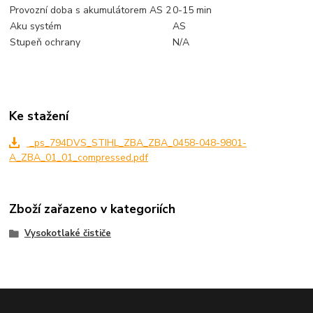
Provozní doba s akumulátorem AS 2
0-15 min
Aku systém
AS
Stupeň ochrany
N/A
Ke stažení
_ps_794DVS_STIHL_ZBA_ZBA_0458-048-9801-
A_ZBA_01_01_compressed.pdf
Zboží zařazeno v kategoriích
Vysokotlaké čističe