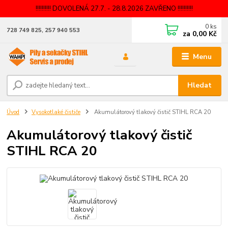
!!!!!!!!!! DOVOLENÁ 27.7. - 28.8.2026 ZAVŘENO !!!!!!!!!!
0
ks
728 749 825, 257 940 553
za
0,00 Kč
Menu
Hledat
Úvod
Vysokotlaké čističe
Akumulátorový tlakový čistič STIHL RCA 20
Akumulátorový tlakový čistič
STIHL RCA 20