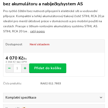
bez akumulátoru a nabíječky/system AS
Pro rychlé čištění bez nutnosti připojení k elektrické síti a vodovodní
přípojce. Kompaktní a lehký akumulátorový tlakový čistič STIHL RCA 20 je
ideální pro menší úklidové práce v domácnosti a pro mobilní použití na
cestách. Pracuje s lithium-iontovými akumulátory systému STIHL AS.
STIHL RCA 20 lze...
celý popis
Dostupnost
Není skladem
4 070 Kč
/
ks
3 364 Kč
bez DPH
Přidat do košíku
Číslo produktu:
RA02 011 7603
Kompletní specifikace