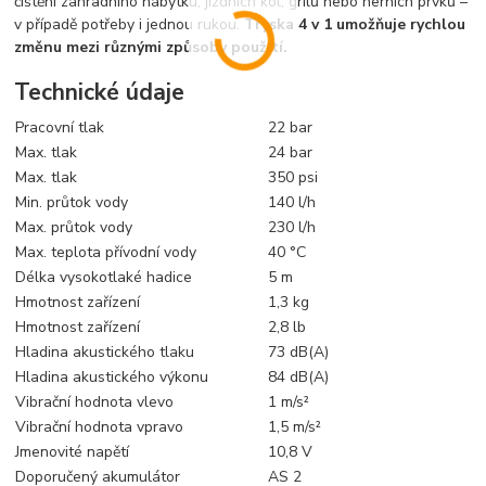
čištění zahradního nábytku, jízdních kol, grilů nebo herních prvků –
v případě potřeby i jednou rukou.
Tryska 4 v 1 umožňuje rychlou
změnu mezi různými způsoby použití.
Technické údaje
Pracovní tlak
22 bar
Max. tlak
24 bar
Max. tlak
350 psi
Min. průtok vody
140 l/h
Max. průtok vody
230 l/h
Max. teplota přívodní vody
40 °C
Délka vysokotlaké hadice
5 m
Hmotnost zařízení
1,3 kg
Hmotnost zařízení
2,8 lb
Hladina akustického tlaku
73 dB(A)
Hladina akustického výkonu
84 dB(A)
Vibrační hodnota vlevo
1 m/s²
Vibrační hodnota vpravo
1,5 m/s²
Jmenovité napětí
10,8 V
Doporučený akumulátor
AS 2