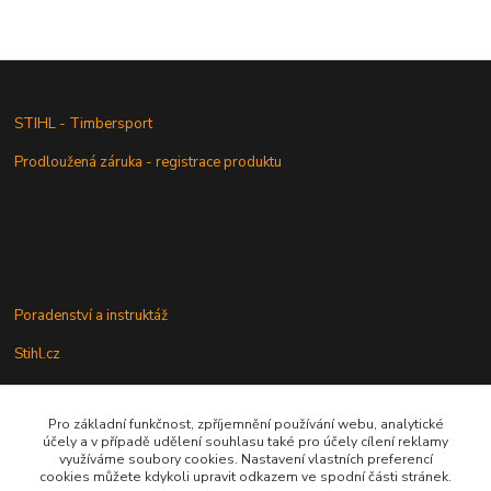
STIHL - Timbersport
Prodloužená záruka - registrace produktu
Poradenství a instruktáž
Stihl.cz
Pro základní funkčnost, zpříjemnění používání webu, analytické
Údržba a servis
účely a v případě udělení souhlasu také pro účely cílení reklamy
využíváme soubory cookies. Nastavení vlastních preferencí
Rady a praktické informace
cookies můžete kdykoli upravit odkazem ve spodní části stránek.