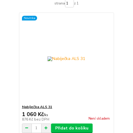
strana
z 1
Novinka
Nabíječka ALS 31
1 060 Kč
/
ks
Není skladem
876 Kč
bez DPH
Přidat do košíku