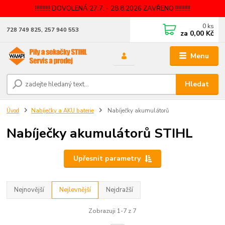
!!!!!!!!!! DOVOLENÁ 27.7. - 28.8.2026 ZAVŘENO !!!!!!!!!!
0
ks
728 749 825, 257 940 553
za
0,00 Kč
Menu
Hledat
Úvod
Nabíječky a AKU baterie
Nabíječky akumulátorů
Nabíječky akumulátorů STIHL
Upřesnit parametry
Nejnovější
Nejlevnější
Nejdražší
Zobrazuji 1-7 z 7