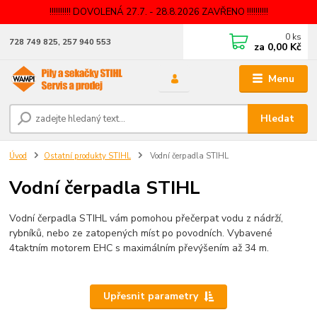
!!!!!!!!!! DOVOLENÁ 27.7. - 28.8.2026 ZAVŘENO !!!!!!!!!!
0
ks
728 749 825, 257 940 553
za
0,00 Kč
Menu
Hledat
Úvod
Ostatní produkty STIHL
Vodní čerpadla STIHL
Vodní čerpadla STIHL
Vodní čerpadla STIHL vám pomohou přečerpat vodu z nádrží,
rybníků, nebo ze zatopených míst po povodních. Vybavené
4taktním motorem EHC s maximálním převýšením až 34 m.
Upřesnit parametry