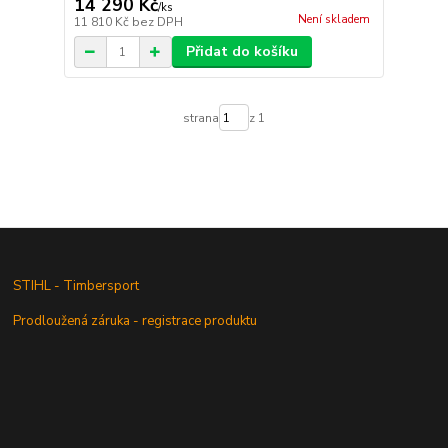
14 290 Kč
/
ks
Není skladem
11 810 Kč
bez DPH
Přidat do košíku
strana
z 1
STIHL - Timbersport
Prodloužená záruka - registrace produktu