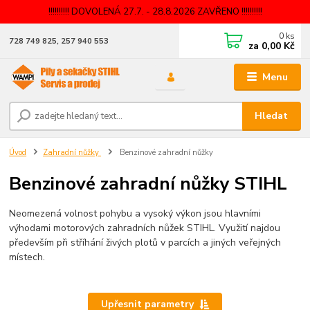
!!!!!!!!!! DOVOLENÁ 27.7. - 28.8.2026 ZAVŘENO !!!!!!!!!!
0
ks
728 749 825, 257 940 553
za
0,00 Kč
Menu
Hledat
Úvod
Zahradní nůžky
Benzinové zahradní nůžky
Benzinové zahradní nůžky STIHL
Neomezená volnost pohybu a vysoký výkon jsou hlavními
výhodami motorových zahradních nůžek STIHL. Využití najdou
především při stříhání živých plotů v parcích a jiných veřejných
místech.
Upřesnit parametry