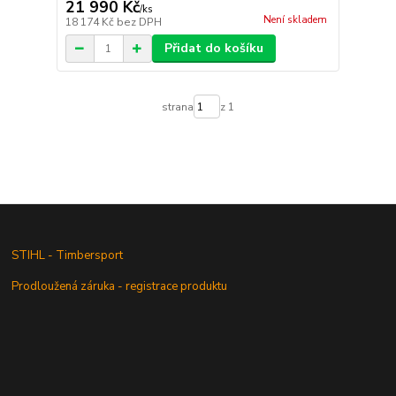
21 990 Kč
/
ks
Není skladem
18 174 Kč
bez DPH
Přidat do košíku
strana
z 1
STIHL - Timbersport
Prodloužená záruka - registrace produktu