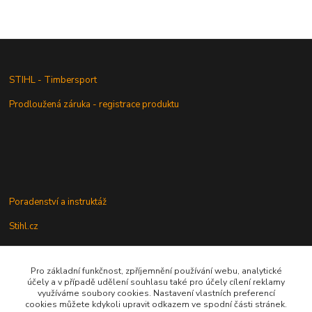
STIHL - Timbersport
Prodloužená záruka - registrace produktu
Poradenství a instruktáž
Stihl.cz
Pro základní funkčnost, zpříjemnění používání webu, analytické
Údržba a servis
účely a v případě udělení souhlasu také pro účely cílení reklamy
využíváme soubory cookies. Nastavení vlastních preferencí
Rady a praktické informace
cookies můžete kdykoli upravit odkazem ve spodní části stránek.