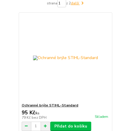
strana
z 2
další
Ochranné brýle STIHL-Standard
95 Kč
/
ks
Skladem
79 Kč
bez DPH
Přidat do košíku