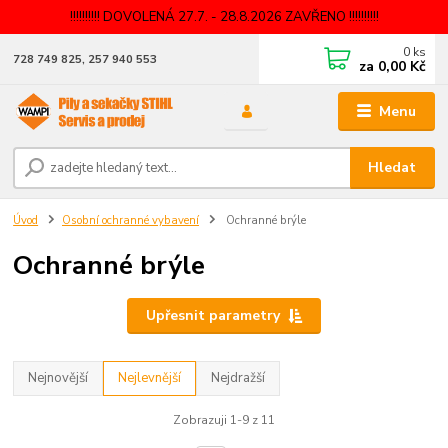
!!!!!!!!!! DOVOLENÁ 27.7. - 28.8.2026 ZAVŘENO !!!!!!!!!!
0
ks
728 749 825, 257 940 553
za
0,00 Kč
Menu
Hledat
Úvod
Osobní ochranné vybavení
Ochranné brýle
Ochranné brýle
Upřesnit parametry
Nejnovější
Nejlevnější
Nejdražší
Zobrazuji 1-9 z 11