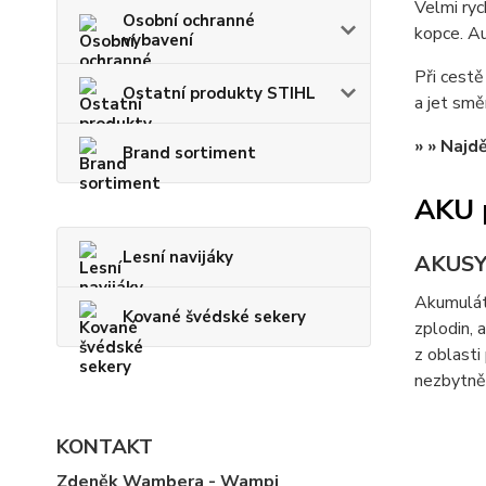
Velmi ryc
Osobní ochranné
kopce. A
vybavení
Při cestě
Ostatní produkty STIHL
a jet smě
» » Najd
Brand sortiment
AKU 
Lesní navijáky
AKUS
Akumuláto
Kované švédské sekery
zplodin, 
z oblasti
nezbytně 
KONTAKT
Zdeněk Wambera - Wampi