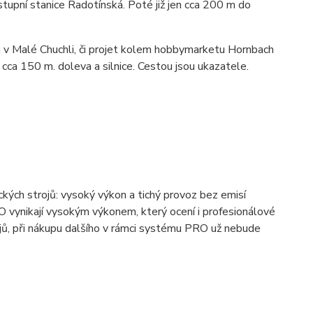
tupní stanice Radotínská. Poté již jen cca 200 m do
á v Malé Chuchli, či projet kolem hobbymarketu Hornbach
cca 150 m. doleva a silnice. Cestou jsou ukazatele.
ckých strojů: vysoký výkon a tichý provoz bez emisí
O vynikají vysokým výkonem, který ocení i profesionálové
rojů, při nákupu dalšího v rámci systému PRO už nebude