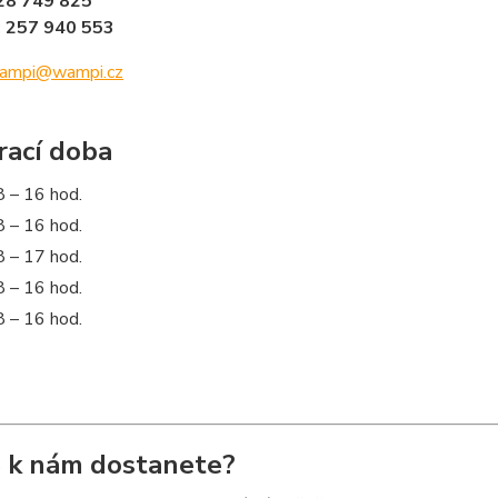
728 749 825
: 257 940 553
ampi@wampi.cz
rací doba
8 – 16 hod.
8 – 16 hod.
8 – 17 hod.
8 – 16 hod.
8 – 16 hod.
e k nám dostanete?