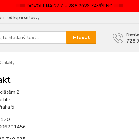
!!!!!!!!!! DOVOLENÁ 27.7. - 28.8.2026 ZAVŘENO !!!!!!!!!!
ení od kupní smlouvy
Nevíte
Hledat
728 
ontakty
akt
dištěm 2
uchle
raha 5
1170
806201456