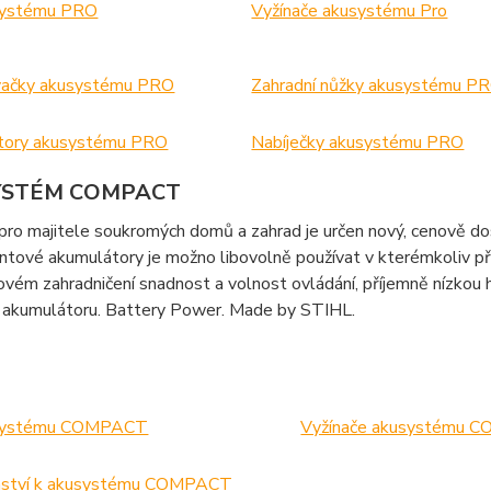
usystému PRO
Vyžínače akusystému Pro
vačky akusystému PRO
Zahradní nůžky akusystému P
tory akusystému PRO
Nabíječky akusystému PRO
YSTÉM COMPACT
pro majitele soukromých domů a zahrad je určen nový, cenov
ontové akumulátory je možno libovolně používat v kterémkoliv p
vém zahradničení snadnost a volnost ovládání, příjemně nízkou hm
z akumulátoru. Battery Power. Made by STIHL.
usystému COMPACT
Vyžínače akusystému 
enství k akusystému COMPACT