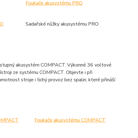
Foukače akusystému PRO
RO
Sadařské nůžky akusystému PRO
ě dostupný akusystém COMPACT. Výkonné 36 voltové
řístroji ze systému COMPACT. Objevte i při
otnost stroje i tichý provoz bez spalin, které přináší
COMPACT
Foukače akusystému COMPACT