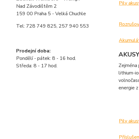
Pily ak
Nad Závodištěm 2
159 00 Praha 5 - Velká Chuchle
Rozrušo
Tel: 728 749 825, 257 940 553
Akumulá
Prodejní doba:
AKUS
Pondělí - pátek: 8 - 16 hod.
Zejména 
Středa: 8 - 17 hod.
lithium-i
volnočaso
energie 
Pily ak
Přísluš