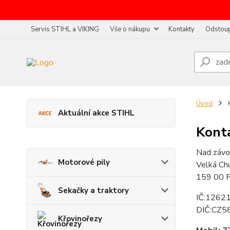
Servis STIHL a VIKING
Vše o nákupu
Kontakty
Odstoup
Úvod
K
Aktuální akce STIHL
Kont
Nad závo
Motorové pily
Velká Ch
159 00 P
Sekačky a traktory
IČ:1262
DIČ:CZ5
Křovinořezy