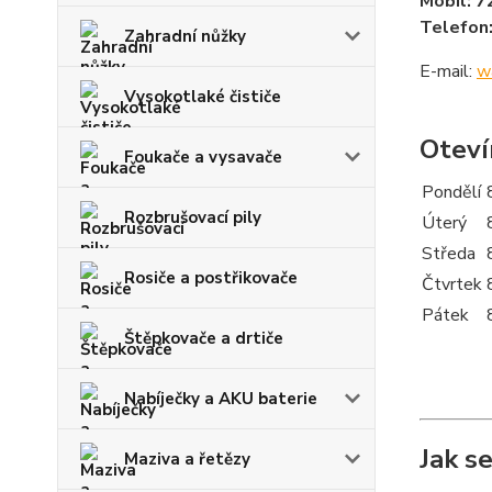
Mobil: 
Telefon
Zahradní nůžky
E-mail:
w
Vysokotlaké čističe
Oteví
Foukače a vysavače
Pondělí
Rozbrušovací pily
Úterý
Středa
Rosiče a postřikovače
Čtvrtek
Pátek
Štěpkovače a drtiče
Nabíječky a AKU baterie
Jak s
Maziva a řetězy