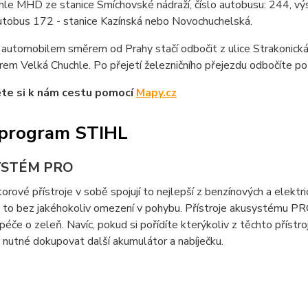
hle MHD ze stanice Smíchovské nádraží, číslo autobusu: 244, výs
utobus 172 - stanice Kazínská nebo Novochuchelská.
 automobilem směrem od Prahy stačí odbočit z ulice Strakonick
rem Velká Chuchle. Po přejetí železničního přejezdu odbočíte po 
ěte si k nám cestu pomocí
Mapy.cz
program STIHL
YSTÉM PRO
rové přístroje v sobě spojují to nejlepší z benzínových a elektri
a to bez jakéhokoliv omezení v pohybu. Přístroje akusystému PR
 péče o zeleň. Navíc, pokud si pořídíte kterýkoliv z těchto příst
nutné dokupovat další akumulátor a nabíječku.