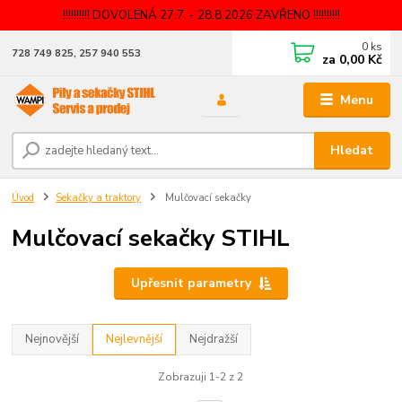
!!!!!!!!!! DOVOLENÁ 27.7. - 28.8.2026 ZAVŘENO !!!!!!!!!!
0
ks
728 749 825, 257 940 553
za
0,00 Kč
Menu
Hledat
Úvod
Sekačky a traktory
Mulčovací sekačky
Mulčovací sekačky STIHL
Upřesnit parametry
Nejnovější
Nejlevnější
Nejdražší
Zobrazuji 1-2 z 2