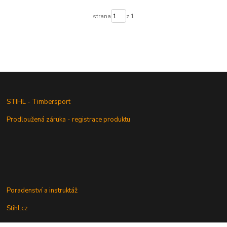
strana
z 1
STIHL - Timbersport
Prodloužená záruka - registrace produktu
Poradenství a instruktáž
Stihl.cz