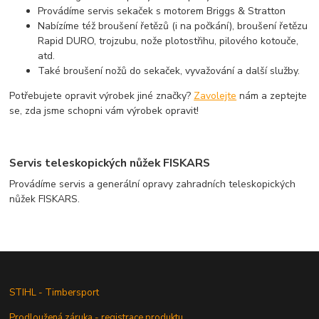
Provádíme servis sekaček s motorem Briggs & Stratton
Nabízíme též broušení řetězů (i na počkání), broušení řetězu
Rapid DURO, trojzubu, nože plotostřihu, pilového kotouče,
atd.
Také broušení nožů do sekaček, vyvažování a další služby.
Potřebujete opravit výrobek jiné značky?
Zavolejte
nám a zeptejte
se, zda jsme schopni vám výrobek opravit!
Servis teleskopických nůžek FISKARS
Provádíme servis a generální opravy zahradních teleskopických
nůžek FISKARS.
STIHL - Timbersport
Prodloužená záruka - registrace produktu