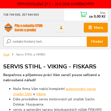
!!!!!!!!!! DOVOLENÁ 27.7. - 28.8.2026 ZAVŘENO !!!!!!!!!!
0
ks
728 749 825, 257 940 553
za
0,00 Kč
Menu
Hledat
Úvod
Servis STIHL a VIKING
SERVIS STIHL - VIKING - FISKARS
Bezpečnou a příjemnou práci Vám zaručí pouze seřízené a
nabroušené nářadí!
Naše firma Vám nabízí kompletní
autorizovaný servis
značky Stihl
a
Viking
.
Dále provádíme servis motorových pil značek Sachs
Dolmar, Husqvarna
servis a generální opravy teleskopických nůžek FISKARS