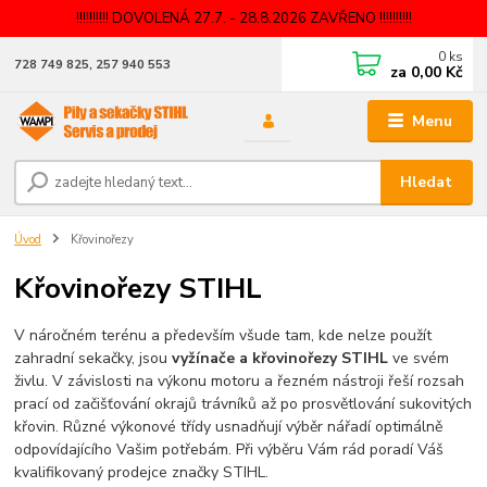
!!!!!!!!!! DOVOLENÁ 27.7. - 28.8.2026 ZAVŘENO !!!!!!!!!!
0
ks
728 749 825, 257 940 553
za
0,00 Kč
Menu
Hledat
Úvod
Křovinořezy
Křovinořezy STIHL
V náročném terénu a především všude tam, kde nelze použít
zahradní sekačky, jsou
vyžínače a křovinořezy STIHL
ve svém
živlu. V závislosti na výkonu motoru a řezném nástroji řeší rozsah
prací od začišťování okrajů trávníků až po prosvětlování sukovitých
křovin. Různé výkonové třídy usnadňují výběr nářadí optimálně
odpovídajícího Vašim potřebám. Při výběru Vám rád poradí Váš
kvalifikovaný prodejce značky STIHL.