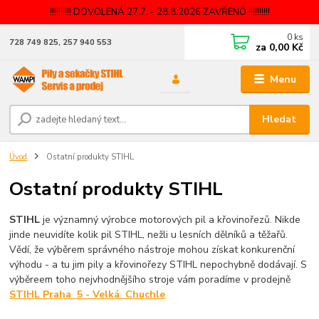
!!!!!!!!!! DOVOLENÁ 27.7. - 28.8.2026 ZAVŘENO !!!!!!!!!!
0
ks
728 749 825, 257 940 553
za
0,00 Kč
Menu
Hledat
Úvod
Ostatní produkty STIHL
Ostatní produkty STIHL
STIHL
je významný výrobce motorových pil a křovinořezů. Nikde
jinde neuvidíte kolik pil STIHL, nežli u lesních dělníků a těžařů.
Vědí, že výběrem správného nástroje mohou získat konkurenční
výhodu - a tu jim pily a křovinořezy STIHL nepochybně dodávají. S
výběreem toho nejvhodnějšího stroje vám poradíme v prodejně
STIHL Praha 5 - Velká Chuchle