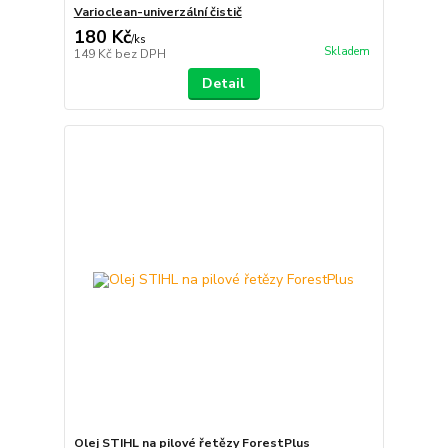
Varioclean-univerzální čistič
180 Kč
/
ks
Skladem
149 Kč
bez DPH
Detail
Olej STIHL na pilové řetězy ForestPlus