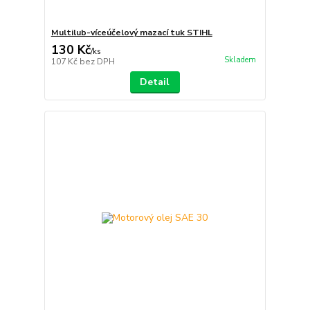
Multilub-víceúčelový mazací tuk STIHL
130 Kč
/
ks
Skladem
107 Kč
bez DPH
Detail