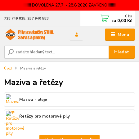
!!!!!!!!!! DOVOLENÁ 27.7. - 28.8.2026 ZAVŘENO !!!!!!!!!!
0
ks
728 749 825, 257 940 553
za
0,00 Kč
Menu
Hledat
Úvod
Maziva a řetězy
Maziva a řetězy
Maziva - oleje
Řetězy pro motorové pily