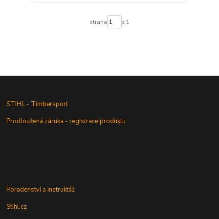
strana
z 1
STIHL - Timbersport
Prodloužená záruka - registrace produktu
Poradenství a instruktáž
Stihl.cz