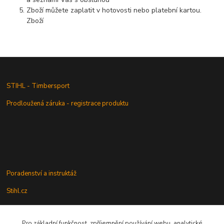
Zboží můžete zaplatit v hotovosti nebo platební kartou.
Zboží
STIHL - Timbersport
Prodloužená záruka - registrace produktu
Poradenství a instruktáž
Stihl.cz
Pro základní funkčnost, zpříjemnění používání webu, analytické