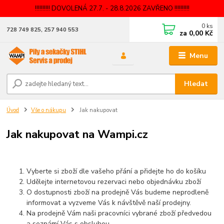
!!!!!!!!!! DOVOLENÁ 27.7. - 28.8.2026 ZAVŘENO !!!!!!!!!!
0
ks
728 749 825, 257 940 553
za
0,00 Kč
Menu
Hledat
Úvod
Vše o nákupu
Jak nakupovat
Jak nakupovat na Wampi.cz
Vyberte si zboží dle vašeho přání a přidejte ho do košíku
Udělejte internetovou rezervaci nebo objednávku zboží
O dostupnosti zboží na prodejně Vás budeme neprodleně
informovat a vyzveme Vás k návštěvě naší prodejny.
Na prodejně Vám naši pracovníci vybrané zboží předvedou
a seznámí Vás s obsluhou