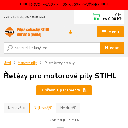
!!!!!!!!!! DOVOLENÁ 27.7. - 28.8.2026 ZAVŘENO !!!!!!!!!!
0
ks
728 749 825, 257 940 553
za
0,00 Kč
Menu
Hledat
Úvod
Motorové pily
Pilové řetezy pro pily
Řetězy pro motorové pily STIHL
Upřesnit parametry
Nejnovější
Nejlevnější
Nejdražší
Zobrazuji 1-9 z 14