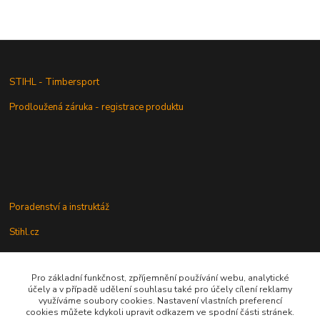
STIHL - Timbersport
Prodloužená záruka - registrace produktu
Poradenství a instruktáž
Stihl.cz
Pro základní funkčnost, zpříjemnění používání webu, analytické
Údržba a servis
účely a v případě udělení souhlasu také pro účely cílení reklamy
využíváme soubory cookies. Nastavení vlastních preferencí
Rady a praktické informace
cookies můžete kdykoli upravit odkazem ve spodní části stránek.