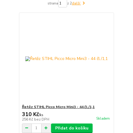
strana
z 2
další
Řetěz STIHL Picco Micro Mini3 - 44 čl./1,1
310 Kč
/
ks
Skladem
256 Kč
bez DPH
Přidat do košíku