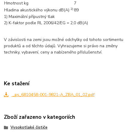
Hmotnost kg
7
2)
Hladina akustického výkonu dB(A)
89
1) Maximální přípustný tlak
2) K-faktor podle RL 2006/42/EG = 2,0 dB(A)
V závislosti na zemi jsou možné odchylky od tohoto sortimentu
produktů a od těchto údajů. Vyhrazujeme si právo na změny
techniky, vybavení, ceny a nabízeného příslušenství.
Ke stažení
_ps_6810458-001-9821-A_ZBA_01_02.pdf
Zboží zařazeno v kategoriích
Vysokotlaké čističe