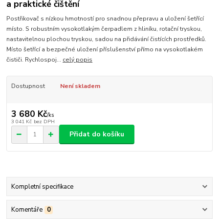
a praktické čištění
Postřikovač s nízkou hmotností pro snadnou přepravu a uložení šetřící
místo. S robustním vysokotlakým čerpadlem z hliníku, rotační tryskou,
nastavitelnou plochou tryskou, sadou na přidávání čistících prostředků.
Místo šetřící a bezpečné uložení příslušenství přímo na vysokotlakém
čističi. Rychlospoj...
celý popis
Dostupnost
Není skladem
3 680 Kč
/
ks
3 041 Kč
bez DPH
Přidat do košíku
Kompletní specifikace
Komentáře
0