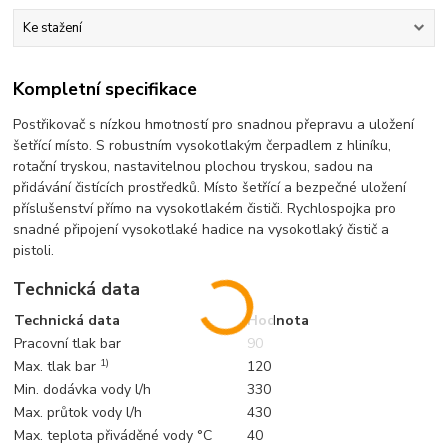
Ke stažení
Kompletní specifikace
Postřikovač s nízkou hmotností pro snadnou přepravu a uložení
šetřící místo. S robustním vysokotlakým čerpadlem z hliníku,
rotační tryskou, nastavitelnou plochou tryskou, sadou na
přidávání čistících prostředků. Místo šetřící a bezpečné uložení
příslušenství přímo na vysokotlakém čističi. Rychlospojka pro
snadné připojení vysokotlaké hadice na vysokotlaký čistič a
pistoli.
Technická data
Technická data
Hodnota
Pracovní tlak bar
90
1)
Max. tlak bar
120
Min. dodávka vody l/h
330
Max. průtok vody l/h
430
Max. teplota přiváděné vody °C
40