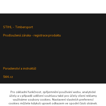
STIHL - Timbersport
Prodloužená záruka - registrace produktu
Poradenství a instruktáž
Stihl.cz
Pro základní funkčnost, zpříjemnění používání webu, analytické
Údržba a servis
účely a v případě udělení souhlasu také pro účely cílení reklamy
využíváme soubory cookies. Nastavení vlastních preferencí
Rady a praktické informace
cookies můžete kdykoli upravit odkazem ve spodní části stránek.