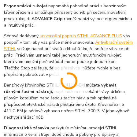
Ergonomická rukojeť
napomáhá pohodlné práci s benzínovým
křovinořezem a umožňuje přirozený pohyb při sečení. Inovativní
prvek rukojeti
ADVANCE Grip
rovněž nabízí vysoce ergonomickou
a intuitivní práci.
Sériově dodávaný
univerzální popruh STIHL ADVANCE PLUS
vás
podpoří v tom, aby vás práce méně unavovala.
Antivibrační systém
STIHL
snižuje namáhání svalů a kloubů tím, že snižuje vibrace při
práci. Práci vám usnadní také jednoruční multifunkční rukojeť,
která vám umožní plně ovládat motor pouze jednou rukou.
Tlačítko Stop zajišťuje, že po přestávce můžete rychle a bez
přepínání pokračovat v práci.
Benzínový křovinořez STIHL FS 411 C-EM můžete
vybavit
různými žacími nástroji,
např. nožem na sekání trávy, drtičem,
pilovým kotoučem nebo řadou žacích hlav, a tak optimálně
přizpůsobit elektrické nářadí příslušnému úkolu. Křovinořez FS
411 C-EM je sériově vybaven nožem STIHL 300-3. V jeho výbavě
nechybí ani žací nůž.
Diagnostická zásuvka
poskytuje místnímu prodejci STIHL
informace o verzi stroje, době chodu a pokyny pro opravy a