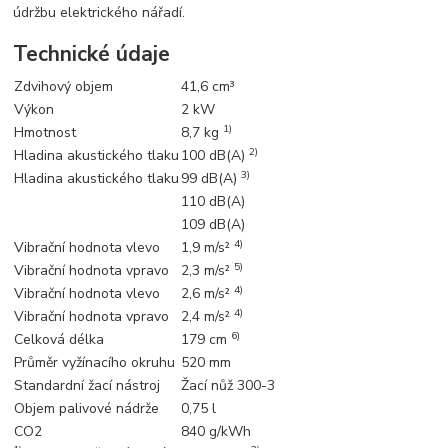
údržbu elektrického nářadí.
Technické údaje
Zdvihový objem
41,6 cm³
Výkon
2 kW
1)
Hmotnost
8,7 kg
2)
Hladina akustického tlaku
100 dB(A)
3)
Hladina akustického tlaku
99 dB(A)
110 dB(A)
109 dB(A)
4)
Vibrační hodnota vlevo
1,9 m/s²
5)
Vibrační hodnota vpravo
2,3 m/s²
4)
Vibrační hodnota vlevo
2,6 m/s²
4)
Vibrační hodnota vpravo
2,4 m/s²
6)
Celková délka
179 cm
Průměr vyžínacího okruhu
520 mm
Standardní žací nástroj
Žací nůž 300-3
Objem palivové nádrže
0,75 l
CO2
840 g/kWh