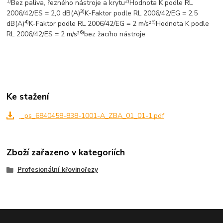
1)
2)
Bez paliva, řezného nástroje a krytu
Hodnota K podle RL
3)
2006/42/ES = 2,0 dB(A)
K-Faktor podle RL 2006/42/EG = 2,5
4)
5)
dB(A)
K-Faktor podle RL 2006/42/EG = 2 m/s²
Hodnota K podle
6)
RL 2006/42/ES = 2 m/s²
bez žacího nástroje
Ke stažení
_ps_6840458-838-1001-A_ZBA_01_01-1.pdf
Zboží zařazeno v kategoriích
Profesionální křovinořezy