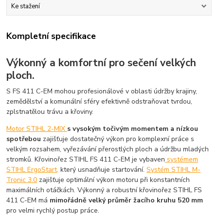
Ke stažení
Kompletní specifikace
Výkonný a komfortní pro sečení velkých
ploch.
S FS 411 C-EM mohou profesionálové v oblasti údržby krajiny,
zemědělství a komunální sféry efektivně odstraňovat tvrdou,
zplstnatělou trávu a křoviny.
Motor STIHL 2-MIX
s vysokým točivým momentem a nízkou
spotřebou
zajišťuje dostatečný výkon pro komplexní práce s
velkým rozsahem, vyřezávání přerostlých ploch a údržbu mladých
stromků. Křovinořez STIHL FS 411 C-EM je vybaven
systémem
STIHL ErgoStart,
který usnadňuje startování.
Systém STIHL M-
Tronic 3.0
zajišťuje optimální výkon motoru při konstantních
maximálních otáčkách. Výkonný a robustní křovinořez STIHL FS
411 C-EM má
mimořádně velký průměr žacího kruhu 520 mm
pro velmi rychlý postup práce.