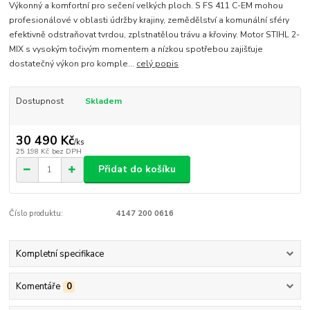
Výkonný a komfortní pro sečení velkých ploch. S FS 411 C-EM mohou
profesionálové v oblasti údržby krajiny, zemědělství a komunální sféry
efektivně odstraňovat tvrdou, zplstnatělou trávu a křoviny. Motor STIHL 2-
MIX s vysokým točivým momentem a nízkou spotřebou zajišťuje
dostatečný výkon pro komple...
celý popis
Dostupnost
Skladem
30 490 Kč
/
ks
25 198 Kč
bez DPH
Přidat do košíku
Číslo produktu:
4147 200 0616
Kompletní specifikace
Komentáře
0