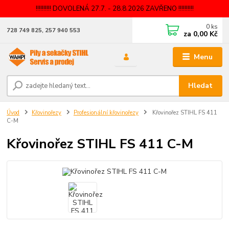
!!!!!!!!!! DOVOLENÁ 27.7. - 28.8.2026 ZAVŘENO !!!!!!!!!!
0
ks
728 749 825, 257 940 553
za
0,00 Kč
Menu
Hledat
Úvod
Křovinořezy
Profesionální křovinořezy
Křovinořez STIHL FS 411
C-M
Křovinořez STIHL FS 411 C-M