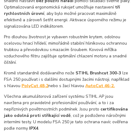
snadno nastavit
bez použití nářadí
pomocí skládací svěrné páky.
Optimalizovaná ergonomická rukojeť umožňuje nastavení
tří
rychlostních úrovní
, aby bylo možné pracovat maximálně
efektivně a zároveň šetřit energii. Aktivace úsporného režimu je
signalizována LED indikátorem.
Pro dlouhou životnost je vybaven robustním krytem, odolnou
ocelovou hnací hřídelí, mimořádně stabilní hliníkovou ochrannou
trubkou a převodovkou s mazacím šroubem. Kovová mřížka
vzduchového filtru zajišťuje optimální chlazení motoru a snadné
čištění.
Kromě standardně dodávaného nože
STIHL Brushcut 300-3
lze
FSA 250 používat i s dalšími dostupnými žacími nástroji, například
s hlavou
PolyCut 48‑2
nebo s žací hlavou
AutoCut 46-2.
Všechna akumulátorová zařízení systému STIHL AP jsou
navržena pro pravidelné profesionální používání, a to i za
nepříznivých povětrnostních podmínek. Jsou proto
certifikována
jako odolná proti stříkající vodě
, což je podloženo náročnými
interními testy. U modelu FSA 250 je tato ochrana navíc ověřena
podle normy
IPX4
.