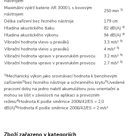
nástrojem
Maximální výdrž baterie AR 3000 L s kovovým
3)
250 min
nástrojem
Délka zařízení bez řezného nástroje
179 cm
4)
Hladina akustického tlaku
82 dB(A)
4)
Hladina akustického výkonu
94 dB(A)
5)
Vibrační hodnota vlevo u praváků
3.3 m/s²
5)
Vibrační hodnota vlevo u praváků
4 m/s²
5)
Vibrační hodnota vpravo v pravorukém provozu
3.2 m/s²
5)
Vibrační hodnota vpravo v pravorukém provozu
2.7 m/s²
1)
Mechanický výkon jako srovnávací hodnota k benzínovým
2)
3)
zařízením
bez řezného nástroje a ochranného krytu
Uvedené
pracovní doby na jedno nabití akumulátoru jsou orientační a
mohou se lišit v závislosti na aplikaci a provozním
4)
režimu
Hodnota K podle směrnice 2006/42/ES = 2,0
5)
dB(A)
Hodnota K podle směrnice 2006/42/ES = 2 m/s²
Zboží zařazeno v kategoriích