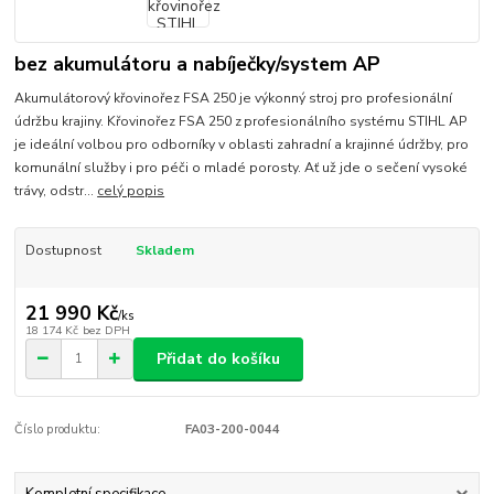
bez akumulátoru a nabíječky/system AP
Akumulátorový křovinořez FSA 250 je výkonný stroj pro profesionální
údržbu krajiny. Křovinořez FSA 250 z profesionálního systému STIHL AP
je ideální volbou pro odborníky v oblasti zahradní a krajinné údržby, pro
komunální služby i pro péči o mladé porosty. Ať už jde o sečení vysoké
trávy, odstr...
celý popis
Dostupnost
Skladem
21 990 Kč
/
ks
18 174 Kč
bez DPH
Přidat do košíku
Číslo produktu:
FA03-200-0044
Kompletní specifikace