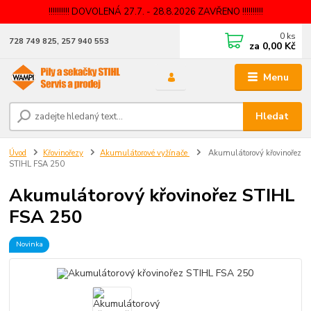
!!!!!!!!!! DOVOLENÁ 27.7. - 28.8.2026 ZAVŘENO !!!!!!!!!!
0
ks
728 749 825, 257 940 553
za
0,00 Kč
Menu
Hledat
Úvod
Křovinořezy
Akumulátorové vyžínače
Akumulátorový křovinořez
STIHL FSA 250
Akumulátorový křovinořez STIHL
FSA 250
Novinka