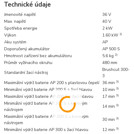
Technické údaje
Jmenovité napětí
36 V
Max. napětí
40 V
Spotřeba energie
2 kW
1)
Výkon
1.60 kW
Aku systém
AP
Doporučený akumulátor
AP 500 S
2)
Hmotnost zařízení bez akumulátoru
5.6 kg
Průměr vyžínacího okruhu
480 mm
Brushcut 300-
Standardní žací nástroj
3
3)
Maximální výdrž baterie AP 200 s plastovou čepelí
36 min
3)
Minimální výdrž baterie AP 200 S s žací hlavou
10 min
3)
Maximální výdrž baterie AP 200 S s žací hlavou
17 min
Minimální výdrž baterie AP 200 S s kovovým
3)
14 min
nástrojem
Maximální výdrž baterie AP 200 S s kovovým
3)
30 min
nástrojem
3)
Minimální výdrž baterie AP 300 s žací hlavou
12 min