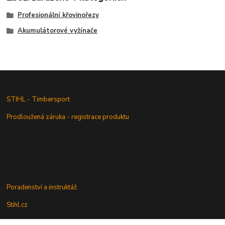
Profesionální křovinořezy
Akumulátorové vyžínače
STIHL - Timbersport
Prodloužená záruka - registrace produktu
Poradenství a instruktáž
Stihl.cz