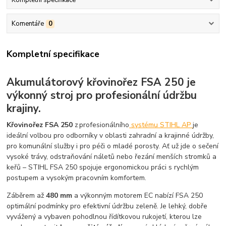
Komentáře
0
Kompletní specifikace
Akumulátorový křovinořez FSA 250 je
výkonný stroj pro profesionální údržbu
krajiny.
Křovinořez FSA 250
z profesionálního
systému STIHL AP
je
ideální volbou pro odborníky v oblasti zahradní a krajinné údržby,
pro komunální služby i pro péči o mladé porosty. Ať už jde o sečení
vysoké trávy, odstraňování náletů nebo řezání menších stromků a
keřů – STIHL FSA 250 spojuje ergonomickou práci s rychlým
postupem a vysokým pracovním komfortem.
Záběrem až
480 mm
a výkonným motorem EC nabízí FSA 250
optimální podmínky pro efektivní údržbu zeleně. Je lehký, dobře
vyvážený a vybaven pohodlnou řídítkovou rukojetí, kterou lze