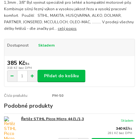
1,3mm , 3/8" Byl vyvinut speciálně pro lehké a kompaktní motorové pily.
Kombinuje silný řezný výkon a vysokou jakost řezu a vysoký pracovní
komfort. Použití: STIHL, MAKITA, HUSQVARNA, ALKO, DOLMAR,
PARTNER, JONSERED, MCCULLOCH, OLEO-MAC, .......... V prodeji všechny
délky řetězů - dle značky pil...
celý popis
Dostupnost
Skladem
385 Kč
/
ks
318 Kč
bez DPH
Přidat do košíku
Číslo produktu:
PM-50
Podobné produkty
Řetěz STIHL Picco Micro 44 čl./1,3
Skladem
340 Kč
/
ks
281 Kč
bez DPH