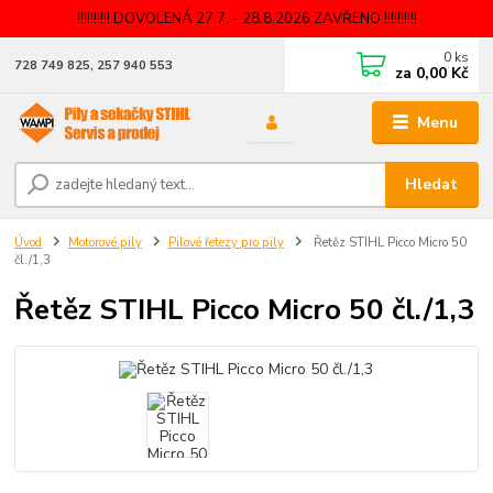
!!!!!!!!!! DOVOLENÁ 27.7. - 28.8.2026 ZAVŘENO !!!!!!!!!!
0
ks
728 749 825, 257 940 553
za
0,00 Kč
Menu
Hledat
Úvod
Motorové pily
Pilové řetezy pro pily
Řetěz STIHL Picco Micro 50
čl./1,3
Řetěz STIHL Picco Micro 50 čl./1,3