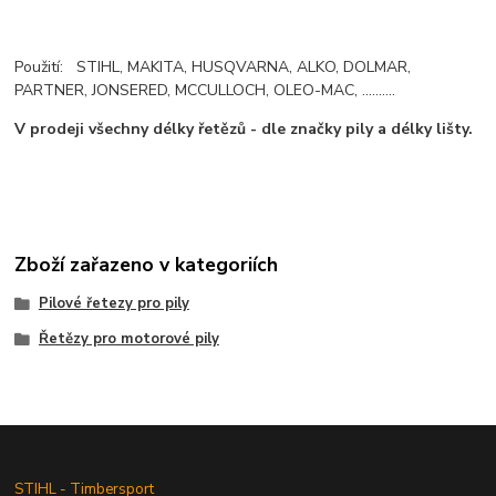
Použití: STIHL, MAKITA, HUSQVARNA, ALKO, DOLMAR,
PARTNER, JONSERED, MCCULLOCH, OLEO-MAC, ..........
V prodeji všechny délky řetězů - dle značky pily a délky lišty.
Zboží zařazeno v kategoriích
Pilové řetezy pro pily
Řetězy pro motorové pily
STIHL - Timbersport