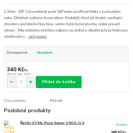
1,3mm , 3/8" Celosvětově první 3/8"nízko profilový řetěz s nožovitými
zuby. Zřetelně zvýšený řezný výkon. Klidnější chod při řezání, vynikající
chování v počáteční fázy řezu, velmi čistá řezná plocha, nízká úroveň
vibrací. Díky nízkému čelnímu odporu se jedná o ideální pilový řetěz pro
ošetřování s...
celý popis
Dostupnost
Skladem
340 Kč
/
ks
281 Kč
bez DPH
Přidat do košíku
Číslo produktu:
PS3-44
Podobné produkty
Řetěz STIHL Picco Super 3 50 čl./1,3
Skladem
385 Kč
/
ks