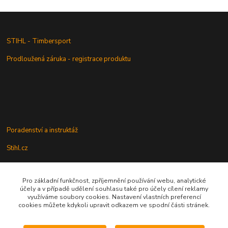
STIHL - Timbersport
Prodloužená záruka - registrace produktu
Poradenství a instruktáž
Stihl.cz
Pro základní funkčnost, zpříjemnění používání webu, analytické
Údržba a servis
účely a v případě udělení souhlasu také pro účely cílení reklamy
využíváme soubory cookies. Nastavení vlastních preferencí
Rady a praktické informace
cookies můžete kdykoli upravit odkazem ve spodní části stránek.