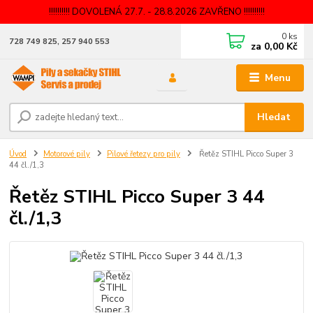
!!!!!!!!!! DOVOLENÁ 27.7. - 28.8.2026 ZAVŘENO !!!!!!!!!!
0
ks
728 749 825, 257 940 553
za
0,00 Kč
Menu
Hledat
Úvod
Motorové pily
Pilové řetezy pro pily
Řetěz STIHL Picco Super 3
44 čl./1,3
Řetěz STIHL Picco Super 3 44
čl./1,3