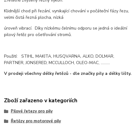
Zřetelně zvýšený řezný výkon.
Klidnější chod při řezání, vynikající chování v počáteční fázy řezu,
velmi čistá řezná plocha, nízká
úroveň vibrací. Díky nízkému čelnímu odporu se jedná o ideální
pilový řetěz pro ošetřování stromů.
Použití: STIHL, MAKITA, HUSQVARNA, ALKO, DOLMAR,
PARTNER, JONSERED, MCCULLOCH, OLEO-MAC, ..........
V prodeji všechny délky řetězů - dle značky pily a délky lišty.
Zboží zařazeno v kategoriích
Pilové řetezy pro pily
Řetězy pro motorové pily