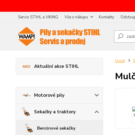
Servis STIHL a VIKING
Vše o nákupu
Kontakty
Odstoup
Úvod
S
Aktuální akce STIHL
Mulč
Motorové pily
Sekačky a traktory
Benzinové sekačky