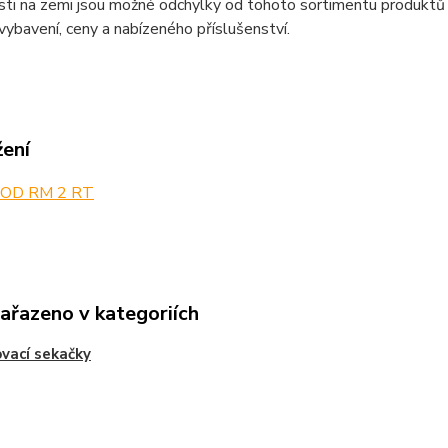
sti na zemi jsou možné odchylky od tohoto sortimentu produktů
 vybavení, ceny a nabízeného příslušenství.
žení
OD RM 2 RT
zařazeno v kategoriích
vací sekačky