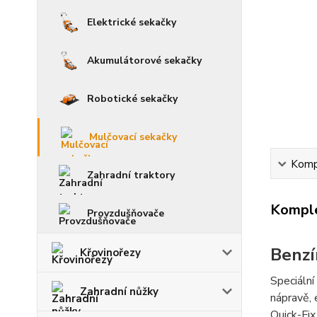
Elektrické sekačky
Akumulátorové sekačky
Robotické sekačky
Mulčovací sekačky
Kompl
Zahradní traktory
Komple
Provzdušňovače
Benzí
Křovinořezy
Speciální
Zahradní nůžky
nápravě, 
Quick-Fix