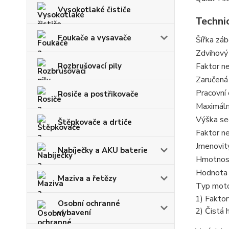
Vysokotlaké čističe
Techni
Foukače a vysavače
Šířka záb
Zdvihový
Rozbrušovací pily
Faktor ne
Zaručená
Pracovní
Rosiče a postřikovače
Maximáln
Výška se
Štěpkovače a drtiče
Faktor ne
Jmenovit
Nabíječky a AKU baterie
Hmotnos
Hodnota 
Maziva a řetězy
Typ mot
1) Fakto
Osobní ochranné
2) Čistá 
vybavení