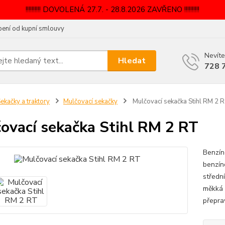
!!!!!!!!!! DOVOLENÁ 27.7. - 28.8.2026 ZAVŘENO !!!!!!!!!!
ení od kupní smlouvy
Nevíte
Hledat
728 
ekačky a traktory
Mulčovací sekačky
Mulčovací sekačka Stihl RM 2 
ovací sekačka Stihl RM 2 RT
Benzín
benzín
střední
měkká 
přepra