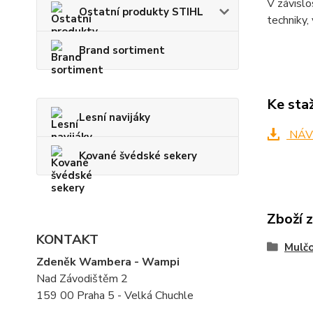
V závislo
Ostatní produkty STIHL
techniky,
Brand sortiment
Ke sta
Lesní navijáky
NÁV
Kované švédské sekery
Zboží 
KONTAKT
Mulčo
Zdeněk Wambera - Wampi
Nad Závodištěm 2
159 00 Praha 5 - Velká Chuchle