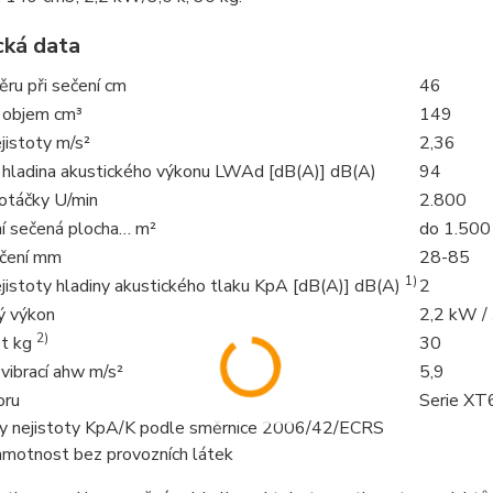
cká data
ěru při sečení cm
46
 objem cm³
149
jistoty m/s²
2,36
 hladina akustického výkonu LWAd [dB(A)] dB(A)
94
 otáčky U/min
2.800
í sečená plocha… m²
do 1.500
čení mm
28-85
1)
jistoty hladiny akustického tlaku KpA [dB(A)] dB(A)
2
ý výkon
2,2 kW /
2)
t kg
30
vibrací ahw m/s²
5,9
oru
Serie X
ry nejistoty KpA/K podle směrnice 2006/42/ECRS
hmotnost bez provozních látek