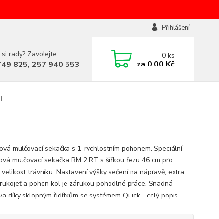
Přihlášení
 si rady? Zavolejte.
0
ks
za
0,00 Kč
749 825, 257 940 553
RT
ová mulčovací sekačka s 1-rychlostním pohonem. Speciální
ová mulčovací sekačka RM 2 RT s šířkou řezu 46 cm pro
 velikost trávníku. Nastavení výšky sečení na nápravě, extra
rukojeť a pohon kol je zárukou pohodlné práce. Snadná
va díky sklopným řidítkům se systémem Quick...
celý popis