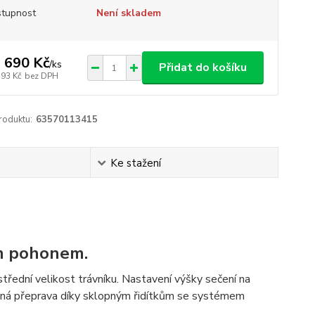
tupnost
Není skladem
 690 Kč
/
ks
Přidat do košíku
793 Kč
bez DPH
roduktu:
63570113415
Ke stažení
ím pohonem.
řední velikost trávníku. Nastavení výšky sečení na
adná přeprava díky sklopným řidítkům se systémem