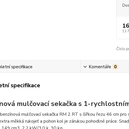
Dos
16
13 
Číslo p
etní specifikace
Komentáře
0
tní specifikace
nová mulčovací sekačka s 1-rychlostn
 benzínová mulčovací sekačka RM 2 RT s šířkou řezu 46 cm pro st
extra měkká rukojeť a pohon kol je zárukou pohodlné práce. Sn
. 149 cm3, 2,2 kW/3,0 k, 30 kg.