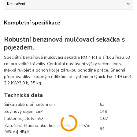
Ke stažení
Kompletní specifikace
Robustní benzinová mulčovací sekačka s
pojezdem.
Speciální benzínová mulčovací sekačka RM 4 RT s šířkou řezu 53
cm pro velké trávníky. Centrální nastavení výšky sečení, extra
měkká rukojeť a pohon kol je zárukou pohodlné práce. Snadná
přeprava díky sklopným řidítkům se systémem Quick-Fix. 149 cm3,
2,2 kW/3,0 k, 35 kg.
Technická data
Šířka záběru při sečení cm
53
Zdvihový objem cm³
149
Faktor nejistoty m/s²
1,67
Zaručená hladina akustického výkonu LWAd
94
[dB(A)] dB(A)