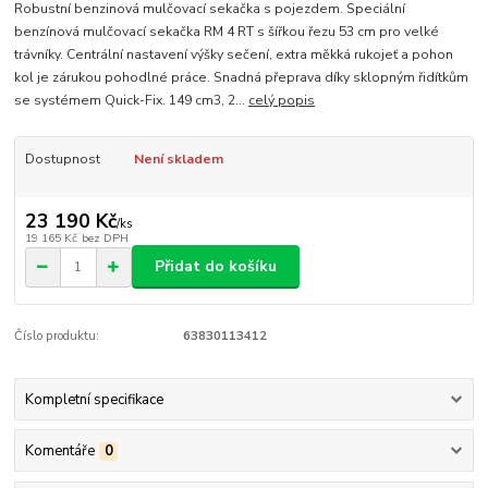
Robustní benzinová mulčovací sekačka s pojezdem. Speciální
benzínová mulčovací sekačka RM 4 RT s šířkou řezu 53 cm pro velké
trávníky. Centrální nastavení výšky sečení, extra měkká rukojeť a pohon
kol je zárukou pohodlné práce. Snadná přeprava díky sklopným řidítkům
se systémem Quick-Fix. 149 cm3, 2...
celý popis
Dostupnost
Není skladem
23 190 Kč
/
ks
19 165 Kč
bez DPH
Přidat do košíku
Číslo produktu:
63830113412
Kompletní specifikace
Komentáře
0