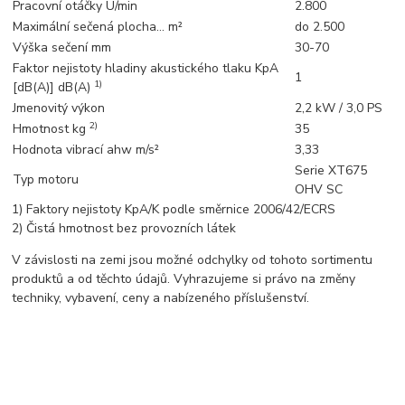
Pracovní otáčky U/min
2.800
Maximální sečená plocha… m²
do 2.500
Výška sečení mm
30-70
Faktor nejistoty hladiny akustického tlaku KpA
1
1)
[dB(A)] dB(A)
Jmenovitý výkon
2,2 kW / 3,0 PS
2)
Hmotnost kg
35
Hodnota vibrací ahw m/s²
3,33
Serie XT675
Typ motoru
OHV SC
1) Faktory nejistoty KpA/K podle směrnice 2006/42/ECRS
2) Čistá hmotnost bez provozních látek
V závislosti na zemi jsou možné odchylky od tohoto sortimentu
produktů a od těchto údajů. Vyhrazujeme si právo na změny
techniky, vybavení, ceny a nabízeného příslušenství.