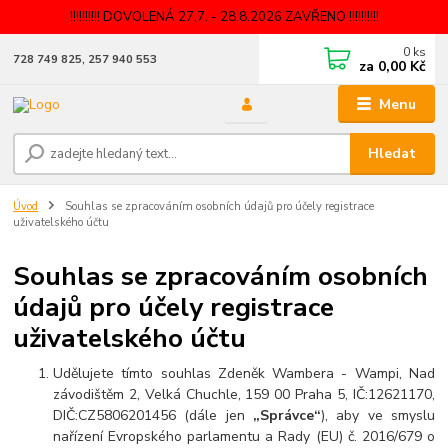
!!!!!!!!!! DOVOLENÁ 27.7. - 28.8.2026 ZAVŘENO !!!!!!!!!!
0
ks
728 749 825, 257 940 553
za
0,00 Kč
Menu
Hledat
Úvod
Souhlas se zpracováním osobních údajů pro účely registrace
uživatelského účtu
Souhlas se zpracováním osobních
údajů pro účely registrace
uživatelského účtu
Udělujete tímto souhlas Zdeněk Wambera - Wampi, Nad
závodištěm 2, Velká Chuchle, 159 00 Praha 5, IČ:12621170,
DIČ:CZ5806201456 (dále jen
„Správce“
), aby ve smyslu
nařízení Evropského parlamentu a Rady (EU) č. 2016/679 o