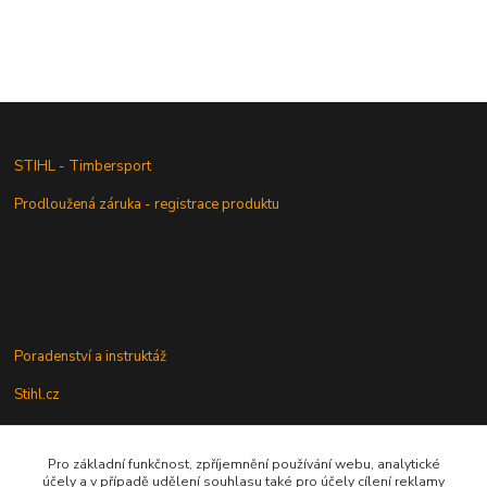
STIHL - Timbersport
Prodloužená záruka - registrace produktu
Poradenství a instruktáž
Stihl.cz
Pro základní funkčnost, zpříjemnění používání webu, analytické
Údržba a servis
účely a v případě udělení souhlasu také pro účely cílení reklamy