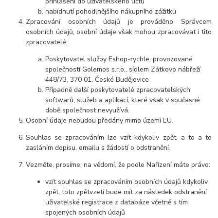
přihlášení do uživatelského účtu
nabídnutí pohodlnějšího nákupního zážitku
Zpracování osobních údajů je prováděno Správcem
osobních údajů, osobní údaje však mohou zpracovávat i tito
zpracovatelé:
Poskytovatel služby Eshop-rychle, provozované
společností Golemos s.r.o., sídlem Zátkovo nábřeží
448/73, 370 01, České Budějovice
Případně další poskytovatelé zpracovatelských
softwarů, služeb a aplikací, které však v současné
době společnost nevyužívá.
Osobní údaje nebudou předány mimo území EU.
Souhlas se zpracováním lze vzít kdykoliv zpět, a to a to
zasláním dopisu, emailu s žádostí o odstranění.
Vezměte, prosíme, na vědomí, že podle Nařízení máte právo:
vzít souhlas se zpracováním osobních údajů kdykoliv
zpět, toto zpětvzetí bude mít za následek odstranění
uživatelské registrace z databáze včetně s tím
spojených osobních údajů