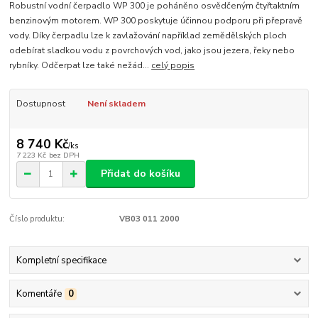
Robustní vodní čerpadlo WP 300 je poháněno osvědčeným čtyřtaktním
benzinovým motorem. WP 300 poskytuje účinnou podporu při přepravě
vody. Díky čerpadlu lze k zavlažování například zemědělských ploch
odebírat sladkou vodu z povrchových vod, jako jsou jezera, řeky nebo
rybníky. Odčerpat lze také nežád...
celý popis
Dostupnost
Není skladem
8 740 Kč
/
ks
7 223 Kč
bez DPH
Přidat do košíku
Číslo produktu:
VB03 011 2000
Kompletní specifikace
Komentáře
0