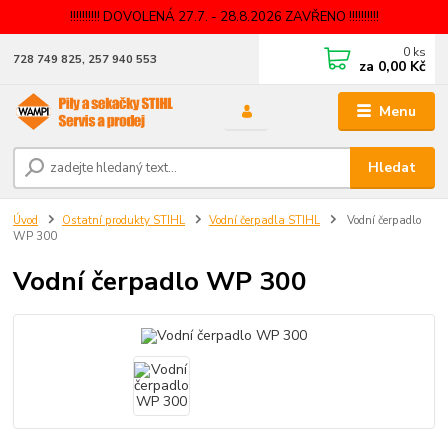
!!!!!!!!!! DOVOLENÁ 27.7. - 28.8.2026 ZAVŘENO !!!!!!!!!!
0
ks
728 749 825, 257 940 553
za
0,00 Kč
Menu
Hledat
Úvod
Ostatní produkty STIHL
Vodní čerpadla STIHL
Vodní čerpadlo
WP 300
Vodní čerpadlo WP 300