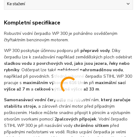
Ke stažení
Kompletní specifikace
Robustní vodní čerpadlo WP 300 je poháněno osvědčeným
čtyřtaktním benzinovým motorem.
WP 300 poskytuje účinnou podporu při
přepravě vody
. Díky
čerpadlu lze k zavlažování například zemědělských ploch odebírat
sladkou vodu z povrchových vod, jako jsou jezera, řeky nebo
rybníky
. Odčerpat lze také
nežádoucí nahromaděnou vodu
,
například při povodních. Středně výkonné čerpadlo STIHL WP 300
pracuje s
maximálním výkonem 616 l/min
při
maximální sací
výšce až 7 m
a
celkové výtlačné výšce až 33 m
.
Samonasávací vodní čerpadlo
má robustní rám,
který zaručuje
stabilitu stroje,
a zároveň chrání motor před případným
poškozením. Hadice můžete snadno připojit k plnicím a výstupním
otvorům svorkami pomocí
2palcových přípojek
. Vodní čerpadlo
STIHL WP 300 je při nasávání vody
chráněno sítkem
před
případnými nečistotami ve vodě. Riziko ucpání čerpadla je velmi