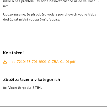
nízké a bez problému zvládne nasávat částice až do velikosti 6
mm.
Upozorňujeme, že při odběru vody z povrchových vod je třeba
dodržovat místní vodoprávní předpisy.
Ke stažení
_ps_7210478-701-9901-C_ZBA_01_01.pdf
Zboží zařazeno v kategoriích
Vodní čerpadla STIHL