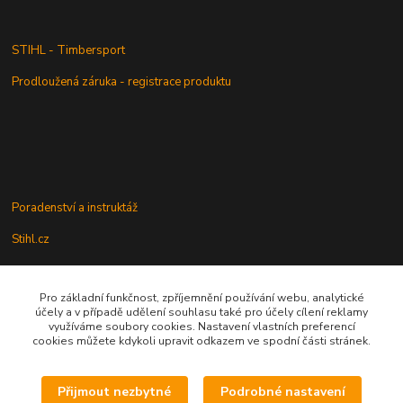
STIHL - Timbersport
Prodloužená záruka - registrace produktu
Poradenství a instruktáž
Stihl.cz
Pro základní funkčnost, zpříjemnění používání webu, analytické
Údržba a servis
účely a v případě udělení souhlasu také pro účely cílení reklamy
využíváme soubory cookies. Nastavení vlastních preferencí
Rady a praktické informace
cookies můžete kdykoli upravit odkazem ve spodní části stránek.
Přijmout nezbytné
Podrobné nastavení