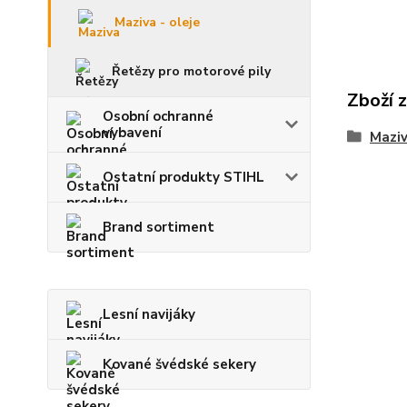
Maziva - oleje
Řetězy pro motorové pily
Zboží 
Osobní ochranné
vybavení
Maziv
Ostatní produkty STIHL
Brand sortiment
Lesní navijáky
Kované švédské sekery