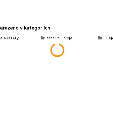
zařazeno v kategoriích
a a řetězy
Maziva - oleje
Olej