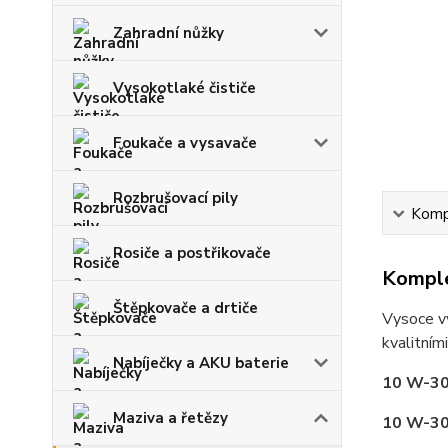
Zahradní nůžky
Vysokotlaké čističe
Foukače a vysavače
Rozbrušovací pily
Kompl
Rosiče a postřikovače
Komple
Štěpkovače a drtiče
Vysoce vý
kvalitním
Nabíječky a AKU baterie
10 W-30 0
Maziva a řetězy
10 W-30 1,