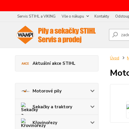
Servis STIHL a VIKING
Vše o nákupu
Kontakty
Odstoup
Úvod
M
Aktuální akce STIHL
Moto
Motorové pily
Sekačky a traktory
Křovinořezy