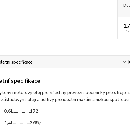
Dos
17
142
etní specifikace
tní specifikace
koný motorový olej pro všechny provozní podmínky pro stroje s
i základovými oleji a aditivy pro ideální mazání a nízkou spotřebu.
,6L..............172,-
4l...............365,-