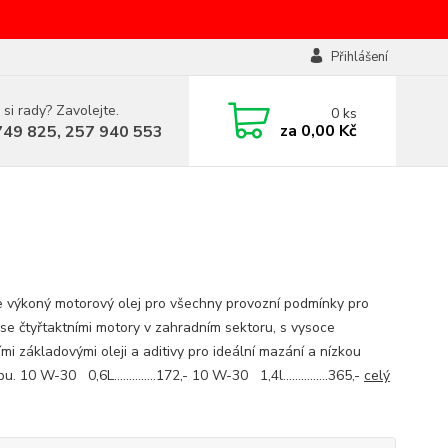
Přihlášení
 si rady? Zavolejte.
0
ks
za
0,00 Kč
749 825, 257 940 553
 výkoný motorový olej pro všechny provozní podmínky pro
 se čtyřtaktními motory v zahradním sektoru, s vysoce
ími základovými oleji a aditivy pro ideální mazání a nízkou
u. 10 W-30 0,6L..............172,- 10 W-30 1,4l...............365,-
celý