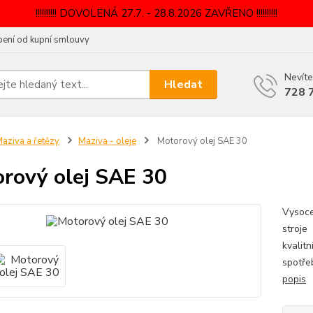
!!!!!!!!!! DOVOLENÁ 27.7. - 28.8.2026 ZAVŘENO !!!!!!!!!!
ení od kupní smlouvy
Nevíte
Hledat
728 
aziva a řetězy
Maziva - oleje
Motorový olej SAE 30
rový olej SAE 30
Vysoce
stroje
kvalitn
spotřeb
popis