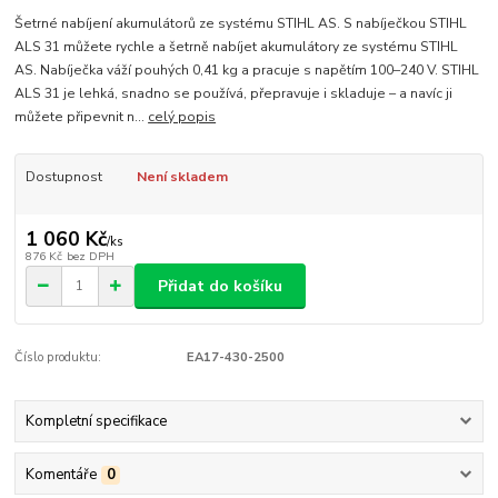
Šetrné nabíjení akumulátorů ze systému STIHL AS. S nabíječkou STIHL
ALS 31 můžete rychle a šetrně nabíjet akumulátory ze systému STIHL
AS. Nabíječka váží pouhých 0,41 kg a pracuje s napětím 100–240 V. STIHL
ALS 31 je lehká, snadno se používá, přepravuje i skladuje – a navíc ji
můžete připevnit n...
celý popis
Dostupnost
Není skladem
1 060 Kč
/
ks
876 Kč
bez DPH
Přidat do košíku
Číslo produktu:
EA17-430-2500
Kompletní specifikace
Komentáře
0