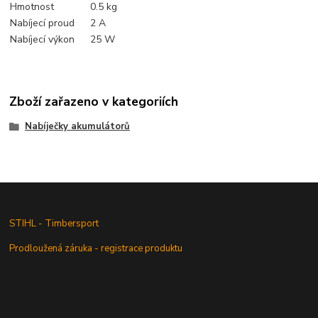
Hmotnost
0.5 kg
Nabíjecí proud
2 A
Nabíjecí výkon
25 W
Zboží zařazeno v kategoriích
Nabíječky akumulátorů
STIHL - Timbersport
Prodloužená záruka - registrace produktu