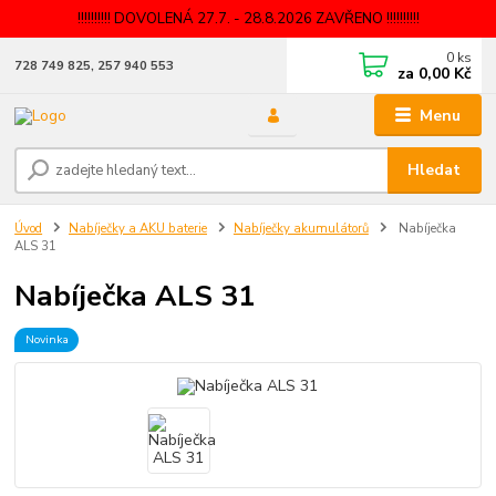
!!!!!!!!!! DOVOLENÁ 27.7. - 28.8.2026 ZAVŘENO !!!!!!!!!!
0
ks
728 749 825, 257 940 553
za
0,00 Kč
Menu
Hledat
Úvod
Nabíječky a AKU baterie
Nabíječky akumulátorů
Nabíječka
ALS 31
Nabíječka ALS 31
Novinka