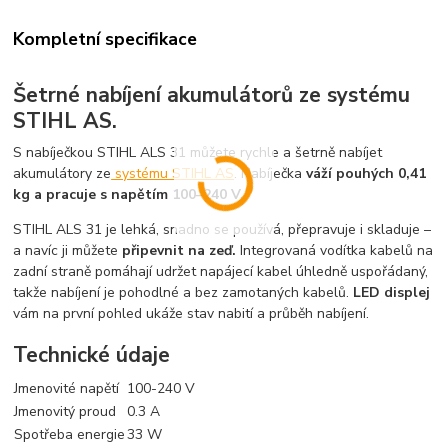
Kompletní specifikace
Šetrné nabíjení akumulátorů ze systému
STIHL AS.
S nabíječkou STIHL ALS 31 můžete rychle a šetrně nabíjet
akumulátory ze
systému STIHL AS
. Nabíječka
váží pouhých 0,41
kg a pracuje s napětím 100–240 V.
STIHL ALS 31 je lehká, snadno se používá, přepravuje i skladuje –
a navíc ji můžete
připevnit na zeď.
Integrovaná vodítka kabelů na
zadní straně pomáhají udržet napájecí kabel úhledně uspořádaný,
takže nabíjení je pohodlné a bez zamotaných kabelů.
LED displej
vám na první pohled ukáže stav nabití a průběh nabíjení.
Technické údaje
Jmenovité napětí
100-240 V
Jmenovitý proud
0.3 A
Spotřeba energie
33 W