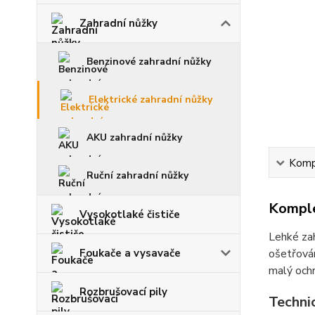
Zahradní nůžky
Benzinové zahradní nůžky
Elektrické zahradní nůžky
AKU zahradní nůžky
Kompl
Ruční zahradní nůžky
Komple
Vysokotlaké čističe
Lehké zah
Foukače a vysavače
ošetřován
malý ochr
Rozbrušovací pily
Techni