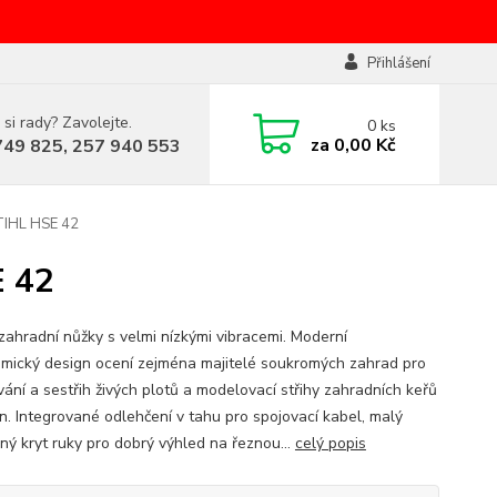
Přihlášení
 si rady? Zavolejte.
0
ks
za
0,00 Kč
749 825, 257 940 553
STIHL HSE 42
E 42
zahradní nůžky s velmi nízkými vibracemi. Moderní
mický design ocení zejména majitelé soukromých zahrad pro
vání a sestřih živých plotů a modelovací střihy zahradních keřů
in. Integrované odlehčení v tahu pro spojovací kabel, malý
ný kryt ruky pro dobrý výhled na řeznou...
celý popis