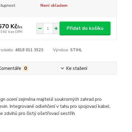
tupnost
Není skladem
670 Kč
/
ks
Přidat do košíku
33 Kč
bez DPH
roduktu:
4818 011 3523
Výrobce:
STIHL
Komentáře
0
Ke stažení
ign ocení zejména majitelé soukromých zahrad pro
evin. Integrované odlehčení v tahu pro spojovací kabel,
 zdvihů pro čistý ošetřovací sestřih.