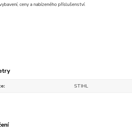
 vybavení, ceny a nabízeného příslušenství.
etry
ce
STIHL
žení