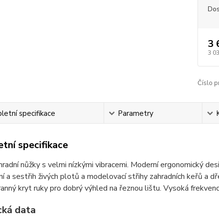
Dos
3 
3 0
Číslo p
etní specifikace
Parametry
tní specifikace
radní nůžky s velmi nízkými vibracemi. Moderní ergonomický des
í a sestřih živých plotů a modelovací střihy zahradních keřů a dř
anný kryt ruky pro dobrý výhled na řeznou lištu. Vysoká frekvence
cká data