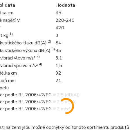
ká data
Hodnota
lka cm
45
é napětí V
220-240
W
420
1)
t kg
3
2)
akustického tlaku dB(A)
84
3)
akustického výkonu dB(A)
95
4)
vibrací vlevo m/s²
3,1
4)
vibrací vpravo m/s²
1,5
délka cm
92
zubů mm
21
abelu
tor podle RL 2006/42/EG = 2,5 (dB(A))
tor podle RL 2006/42/EG = 2,5 dB(A)
tor podle RL 2006/42/EG = 2 m/s²
sti na zemi jsou možné odchylky od tohoto sortimentu produktů