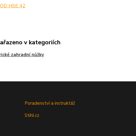
OD HSE 42
zařazeno v kategoriích
rické zahradní nůžky
Poradenství a instruktáž
Stihl.cz