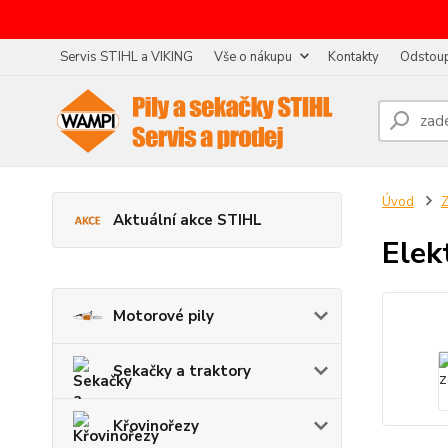
Servis STIHL a VIKING
Vše o nákupu
Kontakty
Odstoup
Úvod
Z
Aktuální akce STIHL
Elek
Motorové pily
Sekačky a traktory
Křovinořezy