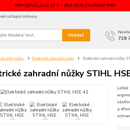
!!!!!!!!!! DOVOLENÁ 27.7. - 28.8.2026 ZAVŘENO !!!!!!!!!!
ení od kupní smlouvy
Nevíte
Hledat
728 
ahradní nůžky
Elektrické zahradní nůžky
Elektrické zahradní nůžky 
trické zahradní nůžky STIHL HS
Lehké 
ergono
ošetřo
a dřev
ochran