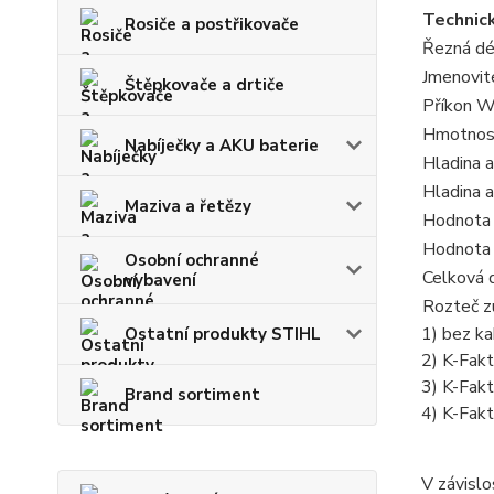
Technic
Rosiče a postřikovače
Řezná dé
Jmenovit
Štěpkovače a drtiče
Příkon 
Hmotnos
Nabíječky a AKU baterie
Hladina 
Hladina 
Maziva a řetězy
Hodnota 
Hodnota 
Osobní ochranné
Celková 
vybavení
Rozteč 
1) bez k
Ostatní produkty STIHL
2) K-Fak
3) K-Fak
Brand sortiment
4) K-Fak
V závislo