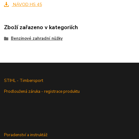
NÁVOD HS 45
Zboží zařazeno v kategoriích
Benzinové zahradní nůžky
STIHL - Timbersport
Prodloužená záruka - registrace produktu
Poradenství a instruktáž