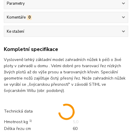
Parametry
Komentáře
0
Ke stažení
Kompletní specifikace
Vysloveně lehký základní model zahradních nůžek k péči o živé
ploty v zahradě u domu . Velmi dobré pro tvarovací řez nízkých
živých plotů až do výše prsou a tvarovaných křovin. Speciální
geometrie nožů zajišťuje čistý, přesný řez. Nože zahradních nůžek
se vyrábí se „švýcarskou přesností" v závodě STIHL ve
švýcarském Wilu (obr. podobný).
Technická data
1)
Hmotnost kg
5,0
Délka řezu cm
60