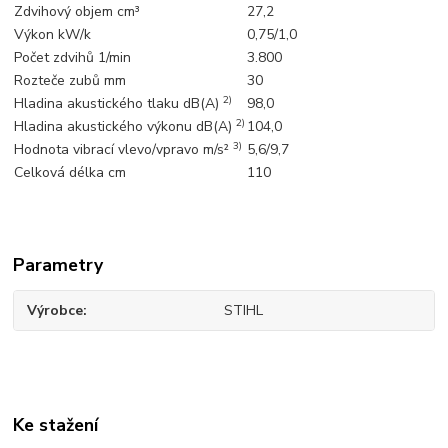
Zdvihový objem cm³
27,2
Výkon kW/k
0,75/1,0
Počet zdvihů 1/min
3.800
Rozteče zubů mm
30
2)
Hladina akustického tlaku dB(A)
98,0
2)
Hladina akustického výkonu dB(A)
104,0
3)
Hodnota vibrací vlevo/vpravo m/s²
5,6/9,7
Celková délka cm
110
Parametry
Výrobce
STIHL
Ke stažení