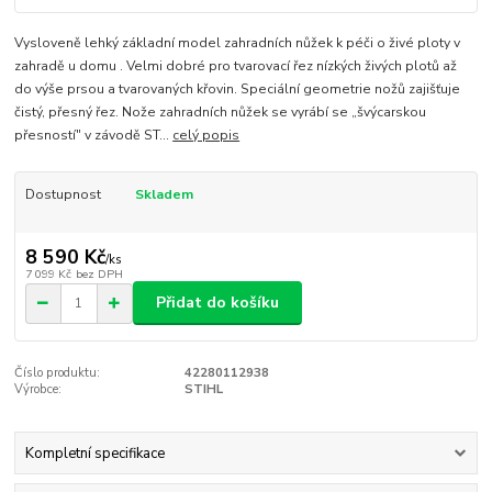
Vysloveně lehký základní model zahradních nůžek k péči o živé ploty v
zahradě u domu . Velmi dobré pro tvarovací řez nízkých živých plotů až
do výše prsou a tvarovaných křovin. Speciální geometrie nožů zajišťuje
čistý, přesný řez. Nože zahradních nůžek se vyrábí se „švýcarskou
přesností" v závodě ST...
celý popis
Dostupnost
Skladem
8 590 Kč
/
ks
7 099 Kč
bez DPH
Přidat do košíku
Číslo produktu:
42280112938
Výrobce:
STIHL
Kompletní specifikace