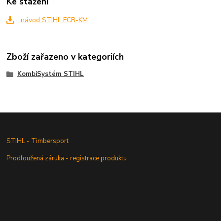
Ke stažení
návod STIHL FCB-KM
Zboží zařazeno v kategoriích
KombiSystém STIHL
STIHL - Timbersport
Prodloužená záruka - registrace produktu