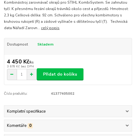
Kombinástroj zarovnávač okrajů pro STIHL KombiSystem. Se zahnutou
tyčí. K přesnému řezání okrajů trávníků okolo cest a příjezdů. Hmotnost:
2,3 kg Celková délka: 92 cm. Schváleno pro všechny kombimotory s
kruhovou rukojetí (R) a zádové vyžínače s dělitelnou tyčí (T). Technická
data Nářadí Zarovn...
celý popis
Dostupnost
Skladem
4 450 Kč
/
ks
3 678 Kč
bez DPH
Přidat do košíku
Číslo produktu:
41377405002
Kompletní specifikace
Komentáře
0