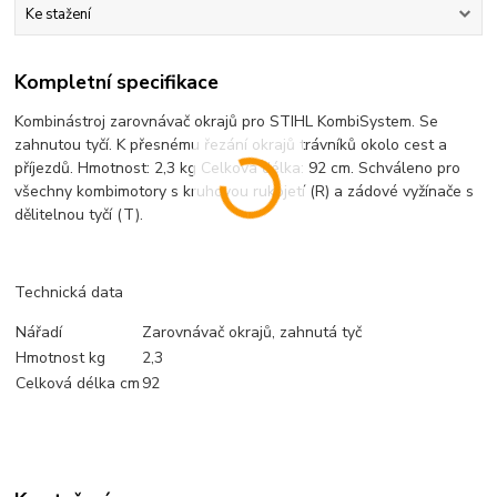
Ke stažení
Kompletní specifikace
Kombinástroj zarovnávač okrajů pro STIHL KombiSystem. Se
zahnutou tyčí. K přesnému řezání okrajů trávníků okolo cest a
příjezdů. Hmotnost: 2,3 kg Celková délka: 92 cm. Schváleno pro
všechny kombimotory s kruhovou rukojetí (R) a zádové vyžínače s
dělitelnou tyčí (T).
Technická data
Nářadí
Zarovnávač okrajů, zahnutá tyč
Hmotnost kg
2,3
Celková délka cm
92