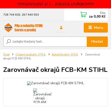
!!!!!!!!!! DOVOLENÁ 27.7. - 28.8.2026 ZAVŘENO !!!!!!!!!!
0
ks
728 749 825, 257 940 553
za
0,00 Kč
Menu
Hledat
Úvod
Ostatní produkty STIHL
KombiSystém STIHL
Zarovnávač
okrajů FCB-KM STIHL
Zarovnávač okrajů FCB-KM STIHL