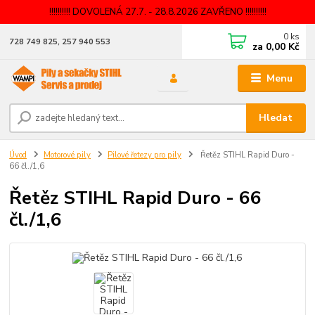
!!!!!!!!!! DOVOLENÁ 27.7. - 28.8.2026 ZAVŘENO !!!!!!!!!!
0
ks
728 749 825, 257 940 553
za
0,00 Kč
Menu
Hledat
Úvod
Motorové pily
Pilové řetezy pro pily
Řetěz STIHL Rapid Duro -
66 čl./1,6
Řetěz STIHL Rapid Duro - 66
čl./1,6