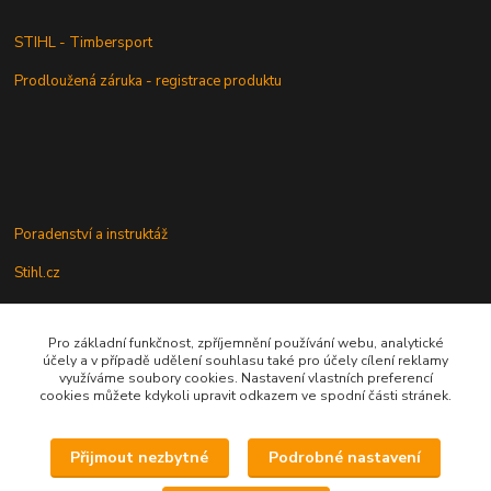
STIHL - Timbersport
Prodloužená záruka - registrace produktu
Poradenství a instruktáž
Stihl.cz
Pro základní funkčnost, zpříjemnění používání webu, analytické
Údržba a servis
účely a v případě udělení souhlasu také pro účely cílení reklamy
využíváme soubory cookies. Nastavení vlastních preferencí
Rady a praktické informace
cookies můžete kdykoli upravit odkazem ve spodní části stránek.
Přijmout nezbytné
Podrobné nastavení