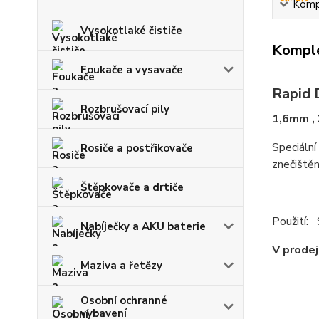
Kompl
Vysokotlaké čističe
Komple
Foukače a vysavače
Rapid 
Rozbrušovací pily
1,6mm , 
Speciální
Rosiče a postřikovače
znečištěn
Štěpkovače a drtiče
Použití:
Nabíječky a AKU baterie
V prodej
Maziva a řetězy
Osobní ochranné
vybavení