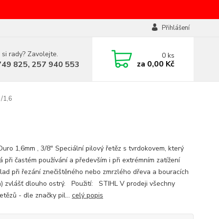
Přihlášení
 si rady? Zavolejte.
0
ks
za
0,00 Kč
749 825, 257 940 553
./1,6
Duro 1,6mm , 3/8" Speciální pilový řetěz s tvrdokovem, který
á při častém používání a především i při extrémním zatížení
klad při řezání znečištěného nebo zmrzlého dřeva a bouracích
h) zvlášť dlouho ostrý. Použití: STIHL V prodeji všechny
etězů - dle značky pil...
celý popis