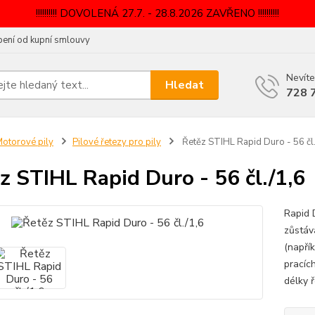
!!!!!!!!!! DOVOLENÁ 27.7. - 28.8.2026 ZAVŘENO !!!!!!!!!!
ení od kupní smlouvy
Nevíte
Hledat
728 
otorové pily
Pilové řetezy pro pily
Řetěz STIHL Rapid Duro - 56 čl
z STIHL Rapid Duro - 56 čl./1,6
Rapid 
zůstáv
(napří
pracíc
délky ř