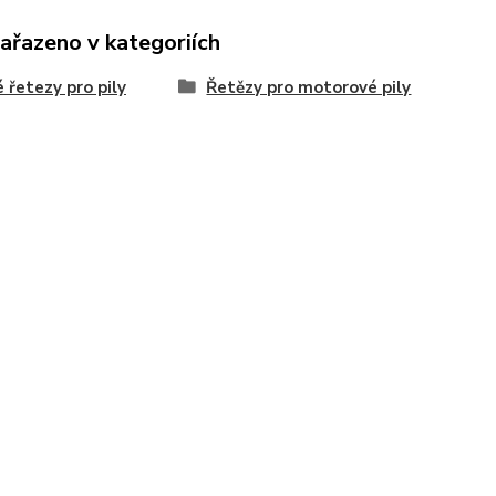
zařazeno v kategoriích
é řetezy pro pily
Řetězy pro motorové pily