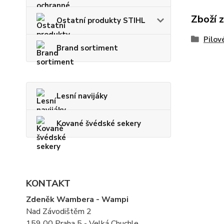
Zboží 
Ostatní produkty STIHL
Pilov
Brand sortiment
Lesní navijáky
Kované švédské sekery
KONTAKT
Zdeněk Wambera - Wampi
Nad Závodištěm 2
159 00 Praha 5 - Velká Chuchle