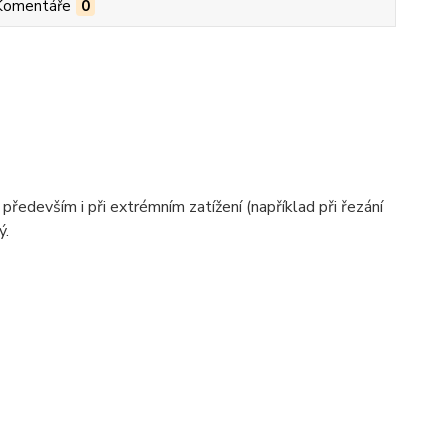
Komentáře
0
především i při extrémním zatížení (například při řezání
ý.