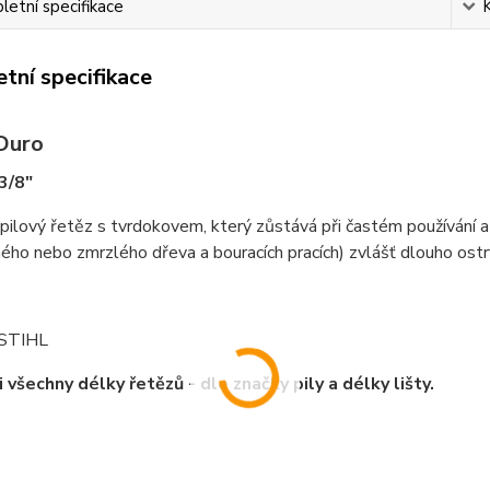
etní specifikace
tní specifikace
Duro
3/8"
 pilový řetěz s tvrdokovem, který zůstává při častém používání a 
ého nebo zmrzlého dřeva a bouracích pracích) zvlášť dlouho ostr
 STIHL
i všechny délky řetězů - dle značky pily a délky lišty.