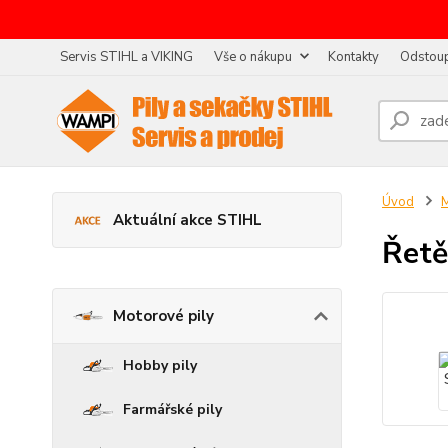
Servis STIHL a VIKING
Vše o nákupu
Kontakty
Odstoup
Úvod
M
Aktuální akce STIHL
Řetě
Motorové pily
Hobby pily
Farmářské pily