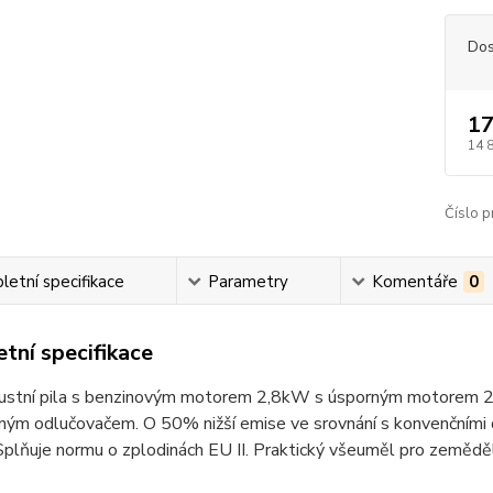
Dos
17
14 
Číslo p
etní specifikace
Parametry
Komentáře
0
tní specifikace
obustní pila s benzinovým motorem 2,8kW s úsporným motorem 
ým odlučovačem. O 50% nižší emise ve srovnání s konvenčními dv
plňuje normu o zplodinách EU II. Praktický všeuměl pro zemědělc