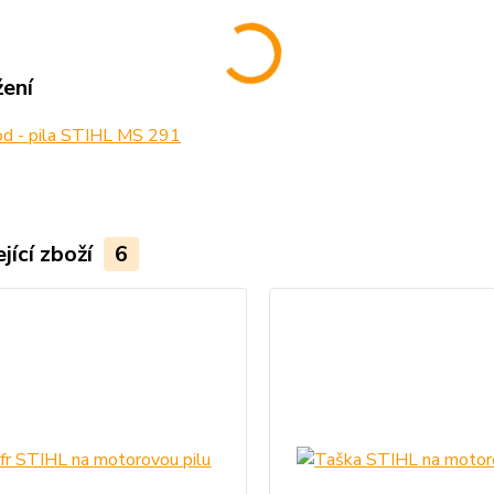
žení
d - pila STIHL MS 291
jící zboží
6