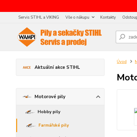
Servis STIHL a VIKING
Vše o nákupu
Kontakty
Odstoup
Úvod
M
Aktuální akce STIHL
Moto
Motorové pily
Hobby pily
Farmářské pily