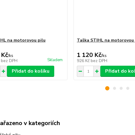
IHL na motorovou pilu
Taška STIHL na motorovou 
 Kč
1 120 Kč
/
ks
/
ks
Skladem
č
bez DPH
926 Kč
bez DPH
Přidat do košíku
Přidat do ko
zařazeno v kategoriích