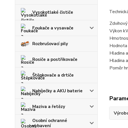
Technick
Vysokotlaké čističe
Zdvihový
Foukače a vysavače
Výkon k
Hmotnos
Rozbrušovací pily
Hodnota 
Hladina 
Rosiče a postřikovače
Hladina 
Poměr h
Štěpkovače a drtiče
Nabíječky a AKU baterie
Param
Maziva a řetězy
Výrob
Osobní ochranné
vybavení