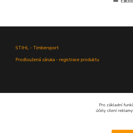
Farmá
STIHL - Timbersport
Prodloužená záruka - registrace produktu
Pro základní funk
účely cílení reklam