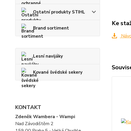
Ostatní produkty STIHL
Ke sta
Brand sortiment
Návo
Lesní navijáky
Souvise
Kované švédské sekery
KONTAKT
Zdeněk Wambera - Wampi
Nad Závodištěm 2
159 00 Praha 5 - Velká Chuchle