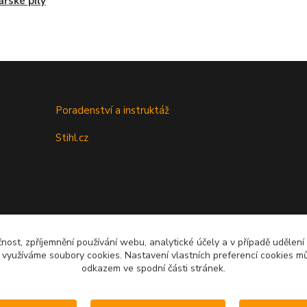
řské pily
Poradenství a instruktáž
Stihl.cz
čnost, zpříjemnění používání webu, analytické účely a v případě udělení
y využíváme soubory cookies. Nastavení vlastních preferencí cookies mů
odkazem ve spodní části stránek.
Upravit sběr cookies.