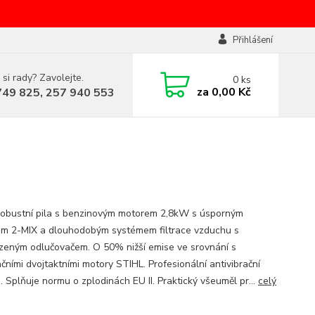
Přihlášení
 si rady? Zavolejte.
0
ks
za
0,00 Kč
749 825, 257 940 553
 robustní pila s benzinovým motorem 2,8kW s úsporným
m 2-MIX a dlouhodobým systémem filtrace vzduchu s
zeným odlučovačem. O 50% nižší emise ve srovnání s
čními dvojtaktními motory STIHL. Profesionální antivibrační
. Splňuje normu o zplodinách EU II. Praktický všeuměl pr...
celý