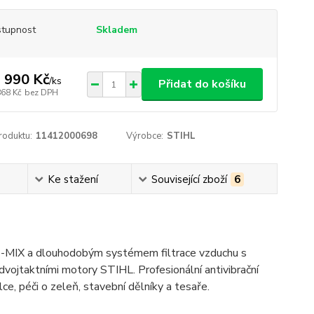
tupnost
Skladem
 990 Kč
/
ks
Přidat do košíku
868 Kč
bez DPH
roduktu:
11412000698
Výrobce:
STIHL
Ke stažení
Související zboží
6
2-MIX a dlouhodobým systémem filtrace vzduchu s
ojtaktními motory STIHL. Profesionální antivibrační
e, péči o zeleň, stavební dělníky a tesaře.