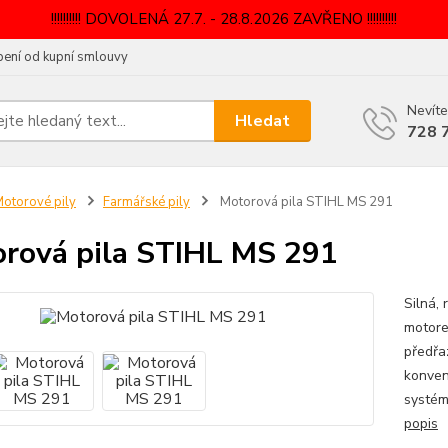
!!!!!!!!!! DOVOLENÁ 27.7. - 28.8.2026 ZAVŘENO !!!!!!!!!!
ení od kupní smlouvy
Nevíte
Hledat
728 
otorové pily
Farmářské pily
Motorová pila STIHL MS 291
rová pila STIHL MS 291
Silná,
motore
předřa
konven
systém
popis