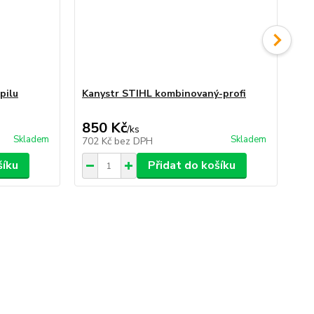
pilu
Kanystr STIHL kombinovaný-profi
Pl
850 Kč
3
/
ks
Skladem
Skladem
702 Kč
bez DPH
30
šíku
Přidat do košíku