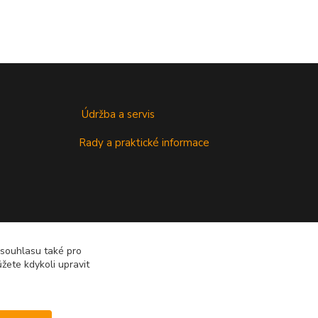
Údržba a servis
Rady a praktické informace
 souhlasu také pro
žete kdykoli upravit