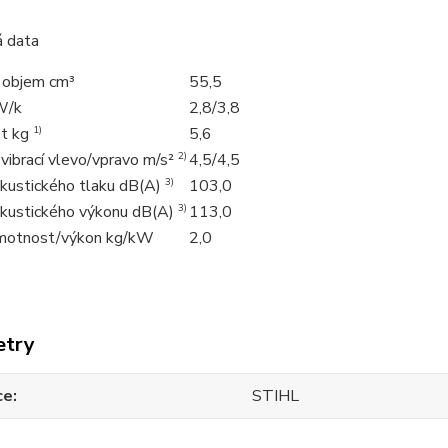
á data
 objem cm³
55,5
W/k
2,8/3,8
t kg
1)
5,6
vibrací vlevo/vpravo m/s²
2)
4,5/4,5
akustického tlaku dB(A)
3)
103,0
akustického výkonu dB(A)
3)
113,0
motnost/výkon kg/kW
2,0
etry
ce
STIHL