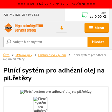
!!!!!!!!!! DOVOLENÁ 27.7. - 28.8.2026 ZAVŘENO !!!!!!!!!!
0
ks
728 749 825, 257 940 553
za
0,00 Kč
Menu
Hledat
Úvod
Motorové pily
Příslušenství k pilám
Plnící systém pro adhézní
olej na pil.řetězy
Plnící systém pro adhézní olej na
pil.řetězy