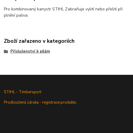
Pro kombinovaný kanystr STIHL Zabraňuje vylití nebo přelití při
plnění paliva.
Zboží zařazeno v kategoriích
Příslušenství k pilám
STIHL - Timbersport
Prodloužená záruka - registrace produktu