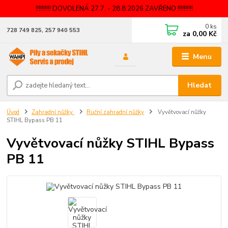
!!!!!!!!!! DOVOLENÁ 27.7. - 28.8.2026 ZAVŘENO !!!!!!!!!!
0
ks
728 749 825, 257 940 553
za
0,00 Kč
Menu
Hledat
Úvod
Zahradní nůžky
Ruční zahradní nůžky
Vyvětvovací nůžky
STIHL Bypass PB 11
Vyvětvovací nůžky STIHL Bypass
PB 11