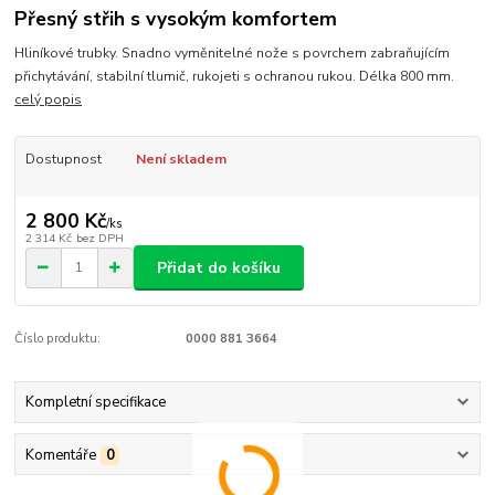
Přesný střih s vysokým komfortem
Hliníkové trubky. Snadno vyměnitelné nože s povrchem zabraňujícím
přichytávání, stabilní tlumič, rukojeti s ochranou rukou. Délka 800 mm.
celý popis
Dostupnost
Není skladem
2 800 Kč
/
ks
2 314 Kč
bez DPH
Přidat do košíku
Číslo produktu:
0000 881 3664
Kompletní specifikace
Komentáře
0