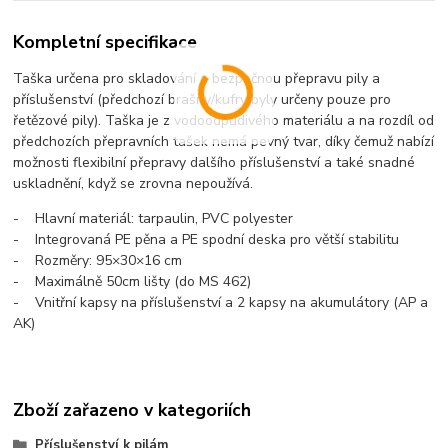
Kompletní specifikace
Taška určena pro skladování a bezpečnou přepravu pily a
příslušenství (předchozí brašny/kufry byly určeny pouze pro
řetězové pily). Taška je z vodoodpudivého materiálu a na rozdíl od
předchozích přepravních tašek nemá pevný tvar, díky čemuž nabízí
možnosti flexibilní přepravy dalšího příslušenství a také snadné
uskladnění, když se zrovna nepoužívá.
- Hlavní materiál: tarpaulin, PVC polyester
- Integrovaná PE pěna a PE spodní deska pro větší stabilitu
- Rozměry: 95×30×16 cm
- Maximálně 50cm lišty (do MS 462)
- Vnitřní kapsy na příslušenství a 2 kapsy na akumulátory (AP a
AK)
Zboží zařazeno v kategoriích
Příslušenství k pilám