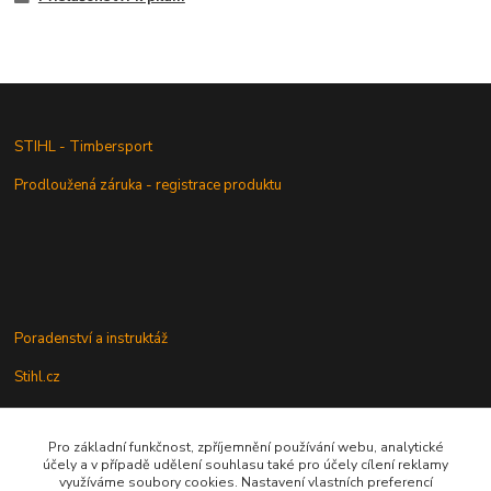
STIHL - Timbersport
Prodloužená záruka - registrace produktu
Poradenství a instruktáž
Stihl.cz
Pro základní funkčnost, zpříjemnění používání webu, analytické
Údržba a servis
účely a v případě udělení souhlasu také pro účely cílení reklamy
využíváme soubory cookies. Nastavení vlastních preferencí