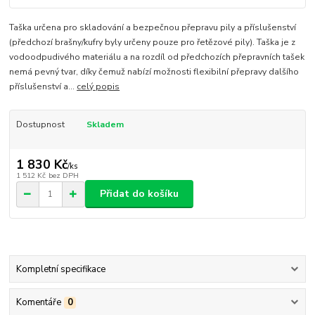
Taška určena pro skladování a bezpečnou přepravu pily a příslušenství
(předchozí brašny/kufry byly určeny pouze pro řetězové pily). Taška je z
vodoodpudivého materiálu a na rozdíl od předchozích přepravních tašek
nemá pevný tvar, díky čemuž nabízí možnosti flexibilní přepravy dalšího
příslušenství a...
celý popis
Dostupnost
Skladem
1 830 Kč
/
ks
1 512 Kč
bez DPH
Přidat do košíku
Kompletní specifikace
Komentáře
0