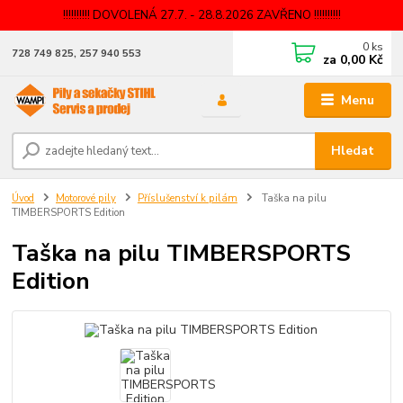
!!!!!!!!!! DOVOLENÁ 27.7. - 28.8.2026 ZAVŘENO !!!!!!!!!!
0
ks
728 749 825, 257 940 553
za
0,00 Kč
Menu
Hledat
Úvod
Motorové pily
Příslušenství k pilám
Taška na pilu
TIMBERSPORTS Edition
Taška na pilu TIMBERSPORTS
Edition