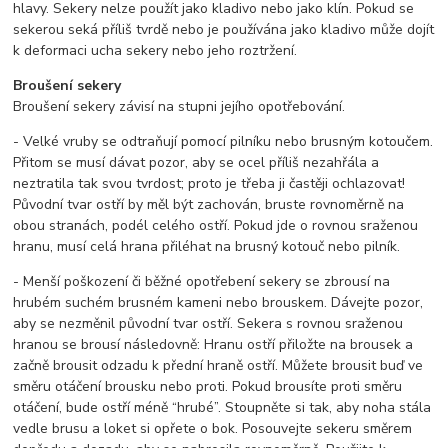
hlavy. Sekery nelze použít jako kladivo nebo jako klín. Pokud se
sekerou seká příliš tvrdě nebo je používána jako kladivo může dojít
k deformaci ucha sekery nebo jeho roztržení.
Broušení sekery
Broušení sekery závisí na stupni jejího opotřebování.
- Velké vruby se odtraňují pomocí pilníku nebo brusným kotoučem.
Přitom se musí dávat pozor, aby se ocel příliš nezahřála a
neztratila tak svou tvrdost; proto je třeba ji častěji ochlazovat!
Původní tvar ostří by měl být zachován, bruste rovnoměrně na
obou stranách, podél celého ostří. Pokud jde o rovnou sraženou
hranu, musí celá hrana přiléhat na brusný kotouč nebo pilník.
- Menší poškození či běžné opotřebení sekery se zbrousí na
hrubém suchém brusném kameni nebo brouskem. Dávejte pozor,
aby se nezměnil původní tvar ostří. Sekera s rovnou sraženou
hranou se brousí následovně: Hranu ostří přiložte na brousek a
začně brousit odzadu k přední hraně ostří. Můžete brousit buď ve
směru otáčení brousku nebo proti. Pokud brousíte proti směru
otáčení, bude ostří méně “hrubé”. Stoupněte si tak, aby noha stála
vedle brusu a loket si opřete o bok. Posouvejte sekeru směrem