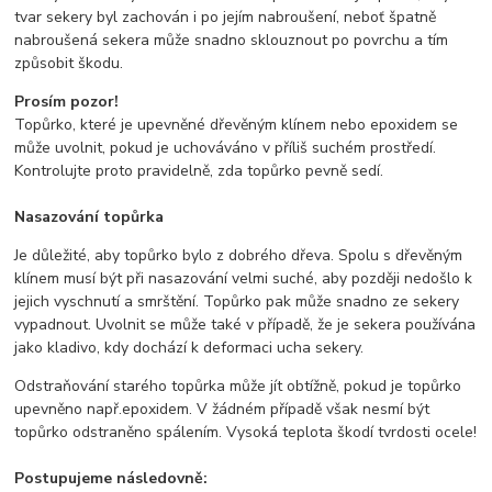
tvar sekery byl zachován i po jejím nabroušení, neboť špatně
nabroušená sekera může snadno sklouznout po povrchu a tím
způsobit škodu.
Prosím pozor!
Topůrko, které je upevněné dřevěným klínem nebo epoxidem se
může uvolnit, pokud je uchováváno v příliš suchém prostředí.
Kontrolujte proto pravidelně, zda topůrko pevně sedí.
Nasazování topůrka
Je důležité, aby topůrko bylo z dobrého dřeva. Spolu s dřevěným
klínem musí být při nasazování velmi suché, aby později nedošlo k
jejich vyschnutí a smrštění. Topůrko pak může snadno ze sekery
vypadnout. Uvolnit se může také v případě, že je sekera používána
jako kladivo, kdy dochází k deformaci ucha sekery.
Odstraňování starého topůrka může jít obtížně, pokud je topůrko
upevněno např.epoxidem. V žádném případě však nesmí být
topůrko odstraněno spálením. Vysoká teplota škodí tvrdosti ocele!
Postupujeme následovně: