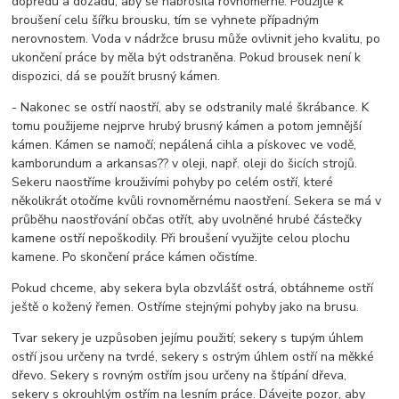
dopředu a dozadu, aby se nabrosila rovnoměrně. Použijte k
broušení celu šířku brousku, tím se vyhnete případným
nerovnostem. Voda v nádržce brusu může ovlivnit jeho kvalitu, po
ukončení práce by měla být odstraněna. Pokud brousek není k
dispozici, dá se použít brusný kámen.
- Nakonec se ostří naostří, aby se odstranily malé škrábance. K
tomu použijeme nejprve hrubý brusný kámen a potom jemnější
kámen. Kámen se namočí; nepálená cihla a pískovec ve vodě,
kamborundum a arkansas?? v oleji, např. oleji do šicích strojů.
Sekeru naostříme krouživími pohyby po celém ostří, které
několikrát otočíme kvůli rovnoměrnému naostření. Sekera se má v
průběhu naostřování občas otřít, aby uvolněné hrubé částečky
kamene ostří nepoškodily. Při broušení využijte celou plochu
kamene. Po skončení práce kámen očistíme.
Pokud chceme, aby sekera byla obzvlášť ostrá, obtáhneme ostří
ještě o kožený řemen. Ostříme stejnými pohyby jako na brusu.
Tvar sekery je uzpůsoben jejímu použití; sekery s tupým úhlem
ostří jsou určeny na tvrdé, sekery s ostrým úhlem ostří na měkké
dřevo. Sekery s rovným ostřím jsou určeny na štípání dřeva,
sekery s okrouhlým ostřím na lesním práce. Dávejte pozor, aby