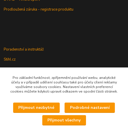
Prodloužená záruka - registrace produktu
Poradenství a instruktáž
Stihl.cz
Pro základní funkčnost, zpříjemnění používání webu, analytické
Údržba a servis
účely a v případě udělení souhlasu také pro účely cílení reklamy
využíváme soubory cookies. Nastavení vlastních preferencí
Rady a praktické informace
cookies můžete kdykoli upravit odkazem ve spodní části stránek.
Přijmout nezbytné
Podrobné nastavení
Upravit sběr cookies.
Přijmout všechny