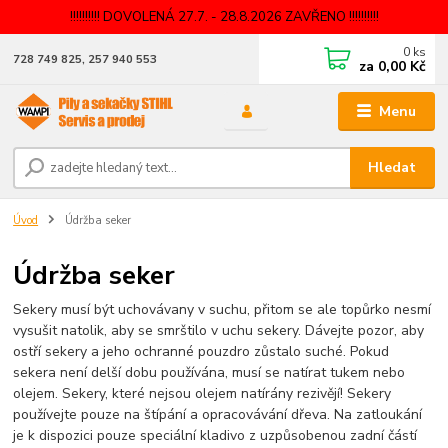
!!!!!!!!!! DOVOLENÁ 27.7. - 28.8.2026 ZAVŘENO !!!!!!!!!!
0
ks
728 749 825, 257 940 553
za
0,00 Kč
Menu
Hledat
Úvod
Údržba seker
Údržba seker
Sekery musí být uchovávany v suchu, přitom se ale topůrko nesmí
vysušit natolik, aby se smrštilo v uchu sekery. Dávejte pozor, aby
ostří sekery a jeho ochranné pouzdro zůstalo suché. Pokud
sekera není delší dobu používána, musí se natírat tukem nebo
olejem. Sekery, které nejsou olejem natírány rezivějí! Sekery
používejte pouze na štípání a opracovávání dřeva. Na zatloukání
je k dispozici pouze speciální kladivo z uzpůsobenou zadní částí