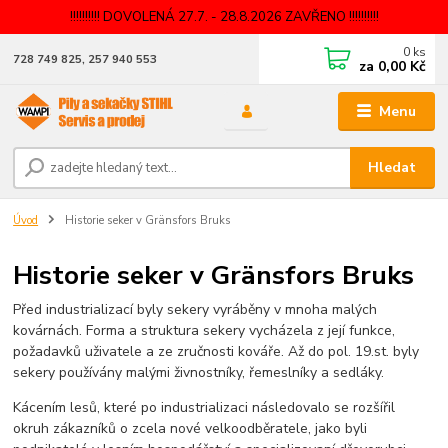
!!!!!!!!!! DOVOLENÁ 27.7. - 28.8.2026 ZAVŘENO !!!!!!!!!!
0
ks
728 749 825, 257 940 553
za
0,00 Kč
Menu
Hledat
Úvod
Historie seker v Gränsfors Bruks
Historie seker v Gränsfors Bruks
Před industrializací byly sekery vyráběny v mnoha malých
kovárnách. Forma a struktura sekery vycházela z její funkce,
požadavků uživatele a ze zručnosti kováře. Až do pol. 19.st. byly
sekery používány malými živnostníky, řemeslníky a sedláky.
Kácením lesů, které po industrializaci následovalo se rozšířil
okruh zákazníků o zcela nové velkoodběratele, jako byli