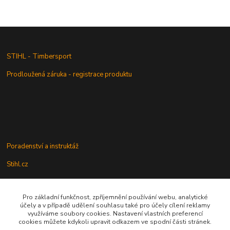
STIHL - Timbersport
Prodloužená záruka - registrace produktu
Poradenství a instruktáž
Stihl.cz
Pro základní funkčnost, zpříjemnění používání webu, analytické
Údržba a servis
účely a v případě udělení souhlasu také pro účely cílení reklamy
využíváme soubory cookies. Nastavení vlastních preferencí
Rady a praktické informace
cookies můžete kdykoli upravit odkazem ve spodní části stránek.