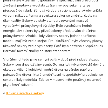
podnikatelé v lesním hospodářství a specializovaní dřevorubci.
Zvýšená poptávka vyvolala zvýšení výroby seker, a ta se
přesouvá do fabrik. Sériová výroba a racionalizace výroby snížila
výrobní náklady. Forma a struktura seker se změnila, často na
úkor kvality. Sekery se staly standartizovanými, masově
vyráběnými průmyslovými výrobky. Bylo vynaloženo hodně
energie, aby sekery byly přizpůsobeny představám dnešního
průmyslového výrobku, kdy všechny sekery jednoho určitého
modelu mají být zcela stejné. Pro “zkrášlení” byly všechny plochy
ukované sekery zcela vyhlazeny. Poté byla natřena a vypálen lak.
Barevné tovární značky se staly standartem.
V určitém ohledu jsme se nyní ocitli v době před industrializací.
Sekery jsou dnes užívány zemědělci, majiteli (víkendových) domů a
ekology. Milionů kubických metrů dřeva na výrobu papíru a
pařezového dřeva , které dnešní lesní hospodářství produkuje, se
sekera nikdy nedotkla. Zde se v masové míře používají motorové
pily a lesní zařízení.
<
Kované švédské sekery