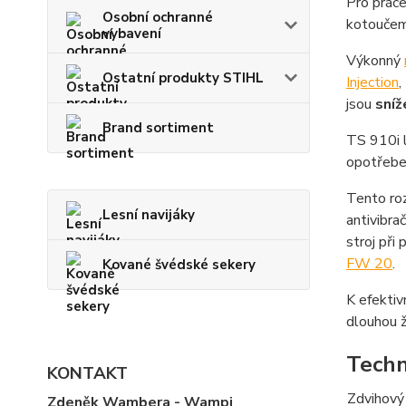
Pro práce
Osobní ochranné
kotoučem
vybavení
Výkonný
Ostatní produkty STIHL
Injection
,
jsou
sníž
Brand sortiment
TS 910i l
opotřeben
Tento roz
Lesní navijáky
antivibra
stroj při
FW 20
.
Kované švédské sekery
K efektiv
dlouhou ž
Techn
KONTAKT
Zdvihový
Zdeněk Wambera - Wampi