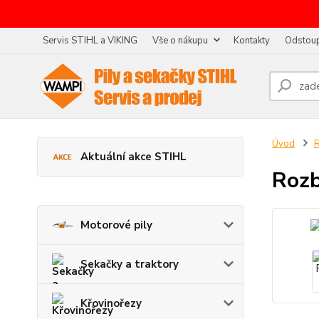
Servis STIHL a VIKING
Vše o nákupu
Kontakty
Odstoup
Úvod
R
Aktuální akce STIHL
Rozb
Motorové pily
Sekačky a traktory
Křovinořezy