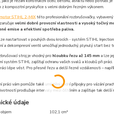
, jako je řezání konstrukční oceli, betonu, asfaltu nebo potru
 z kompozitní pryskyřice s velmi dobrým řezným výkonem.
motor STIHL 2-MIX
této profesionální rozbrušovačky, vybavený
 zaručuje
velmi dobré provozní vlastnosti a vysoký točivý 
ené emise a efektivní spotřeba paliva.
ze nastartovat v pouhých dvou krocích - systém STIHL Injection
í a dekompresní ventil umožňují jednoduchý, plynulý start bez tr
brušovací stroj je vhodný pro
hloubku řezu až 145 mm
a lze je
ční systém STIHL zajišťují ochranu vašich svalů a kloubů při práci
 práci lépe vést. Pro přesné řezy a delší řezné vzdálenosti – např
ní práci vám pomůže také umístění vodní přípojky pro vázání pra
ivotností prodlužuje intervaly mezi čištěním a zajišťuje tak delš
ické údaje
 objem
102,1 cm³