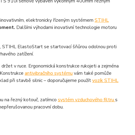
bí, je TS 910i sériově vybaven výkonným 400mm řezným
 inovativním, elektronicky řízeným systémem
STIHL
moment.
Dalšími výhodami inovativní technologie motoru
, STIHL ElastoStart se startovací šňůrou odolnou proti
havého zatížení.
j držet v ruce. Ergonomická konstrukce rukojeti a zejména
. Konstrukce
antivibračního systému
vám také pomůže
íklad při stavbě silnic – doporučujeme použít
vozík STIHL
chu na řezný kotouč, zatímco
systém vzduchového filtru
s
í nepřerušovanou pracovní dobu.