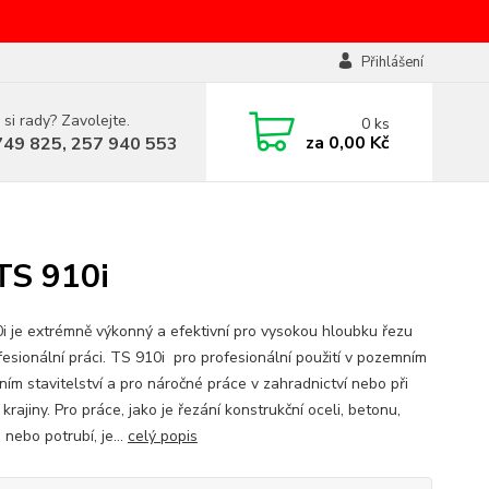
Přihlášení
 si rady? Zavolejte.
0
ks
za
0,00 Kč
749 825, 257 940 553
TS 910i
i je extrémně výkonný a efektivní pro vysokou hloubku řezu
ofesionální práci. TS 910i pro profesionální použití v pozemním
čním stavitelství a pro náročné práce v zahradnictví nebo při
krajiny. Pro práce, jako je řezání konstrukční oceli, betonu,
 nebo potrubí, je...
celý popis