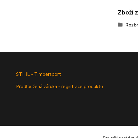
Zboží 
Rozbr
STIHL - Timbersport
Prodloužená záruka - registrace produktu