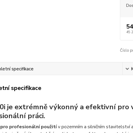
Dos
54
45 
Číslo p
etní specifikace
tní specifikace
0i je extrémně výkonný a efektivní pro 
ionální práci.
pro profesionální použití
v pozemním a silničním stavitelství a