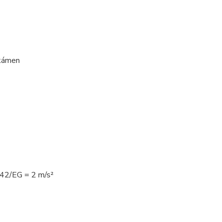
 kámen
42/EG = 2 m/s²