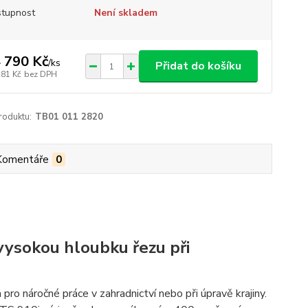
tupnost
Není skladem
 790 Kč
/
ks
Přidat do košíku
281 Kč
bez DPH
roduktu:
TB01 011 2820
Komentáře
0
vysokou hloubku řezu při
 pro náročné práce v zahradnictví nebo při úpravě krajiny.