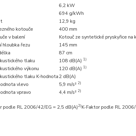
6,2 kW
694 g/kWh
t
12,9 kg
ezného kotouče
400 mm
uče v balení
Kotouč ze syntetické pryskyřice na
í hloubka řezu
145 mm
délka
87 cm
1)
kustického tlaku
108 dB(A)
1)
akustického výkonu
120 dB(A)
akustického tlaku K-hodnota
2 dB(A)
2)
 hodnota vlevo
5,9 m/s²
2)
 hodnota vpravo
4,4 m/s²
2)
r podle RL 2006/42/EG = 2,5 dB(A)
K-Faktor podle RL 2006/