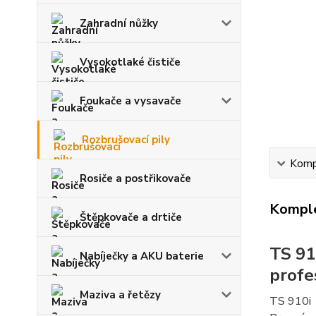
Zahradní nůžky
Vysokotlaké čističe
Foukače a vysavače
Rozbrušovací pily
Kompl
Rosiče a postřikovače
Komple
Štěpkovače a drtiče
TS 91
Nabíječky a AKU baterie
profes
Maziva a řetězy
TS 910i