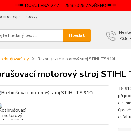
!!!!!!!!!! DOVOLENÁ 27.7. - 28.8.2026 ZAVŘENO !!!!!!!!!!
ení od kupní smlouvy
Nevíte
Hledat
728 
ozbrušovací pily
Rozbrušovací motorový stroj STIHL TS 910i
rušovací motorový stroj STIHL 
TS 910
při pr
a silni
úpravě 
asfaltu