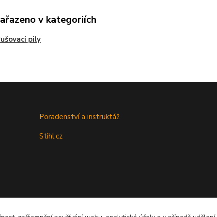
zařazeno v kategoriích
ušovací pily
Poradenství a instruktáž
Stihl.cz