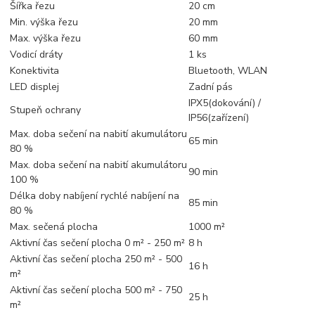
Šířka řezu
20 cm
Min. výška řezu
20 mm
Max. výška řezu
60 mm
Vodicí dráty
1 ks
Konektivita
Bluetooth, WLAN
LED displej
Zadní pás
IPX5(dokování) /
Stupeň ochrany
IP56(zařízení)
Max. doba sečení na nabití akumulátoru
65 min
80 %
Max. doba sečení na nabití akumulátoru
90 min
100 %
Délka doby nabíjení rychlé nabíjení na
85 min
80 %
Max. sečená plocha
1000 m²
Aktivní čas sečení plocha 0 m² - 250 m²
8 h
Aktivní čas sečení plocha 250 m² - 500
16 h
m²
Aktivní čas sečení plocha 500 m² - 750
25 h
m²