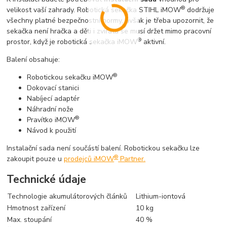
®
velikost vaší zahrady. Robotická sekačka STIHL iMOW
dodržuje
všechny platné bezpečnostní normy, avšak je třeba upozornit, že
sekačka není hračka a děti i zvířata se musí držet mimo pracovní
®
prostor, když je robotická sekačka iMOW
aktivní.
Balení obsahuje:
®
Robotickou sekačku iMOW
Dokovací stanici
Nabíjecí adaptér
Náhradní nože
®
Pravítko iMOW
Návod k použití
Instalační sada není součástí balení. Robotickou sekačku lze
®
zakoupit pouze u
prodejců iMOW
Partner.
Technické údaje
Technologie akumulátorových článků
Lithium-iontová
Hmotnost zařízení
10 kg
Max. stoupání
40 %