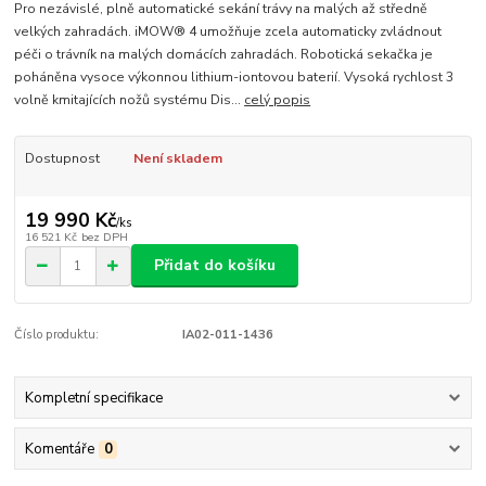
Pro nezávislé, plně automatické sekání trávy na malých až středně
velkých zahradách. iMOW® 4 umožňuje zcela automaticky zvládnout
péči o trávník na malých domácích zahradách. Robotická sekačka je
poháněna vysoce výkonnou lithium-iontovou baterií. Vysoká rychlost 3
volně kmitajících nožů systému Dis...
celý popis
Dostupnost
Není skladem
19 990 Kč
/
ks
16 521 Kč
bez DPH
Přidat do košíku
Číslo produktu:
IA02-011-1436
Kompletní specifikace
Komentáře
0