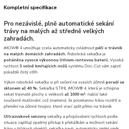
Kompletní specifikace
Pro nezávislé, plně automatické sekání
trávy na malých až středně velkých
zahradách.
iMOW® 4 umožňuje zcela automaticky zvládnout
péči o trávník
na malých domácích zahradách.
Robotická sekačka je
poháněna vysoce výkonnou lithium-iontovou baterií.
Vysoká
rychlost
3 volně kmitajících nožů
systému Disc-Cut vám zajistí
pokaždé čistý střih.
Výkon robotické sekačky si při sečení na svazích účinně
poradí se
sklonem až 40 %.
Sekačka STIHL iMOW® 4, která je schopna
sekat travnaté plochy o velikosti
až 1000 m²
, nabízí také
současné mulčování, což znamená, že posekanou trávu rozdrtí a
přemění na účinné hnojivo, které vrací zpět přímo na trávník.
Ultrazvukové senzory
sekačky a přizpůsobení rychlosti podle
situace zajišťují opatrný přístup k překážkám a možnost sekání
trávy v blízkosti objektů; sekačka navíc automaticky změní směr,