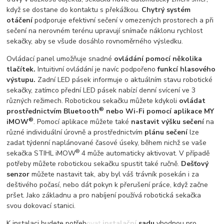
když se dostane do kontaktu s překážkou.
Chytrý systém
otáčení
podporuje efektivní sečení v omezených prostorech a při
sečení na nerovném terénu upravují snímače náklonu rychlost
sekačky, aby se všude dosáhlo rovnoměrného výsledku.
Ovládací panel umožňuje snadné
ovládání pomocí několika
tlačítek.
Intuitivní ovládání je navíc podpořeno
funkcí hlasového
výstupu.
Zadní LED pásek informuje o aktuálním stavu robotické
sekačky, zatímco přední LED pásek nabízí denní svícení ve 3
různých režimech. Robotickou sekačku můžete kdykoli
ovládat
®
prostřednictvím Bluetooth
nebo Wi-Fi pomocí aplikace MY
®
iMOW
. Pomocí aplikace můžete také
nastavit výšku sečení
na
různé individuální úrovně a prostřednictvím
plánu sečení
lze
zadat týdenní naplánované časové úseky, během nichž se vaše
®
sekačka STIHL iMOW
4 může automaticky aktivovat. V případě
potřeby můžete robotickou sekačku spustit také ručně.
Dešťový
senzor
můžete nastavit tak, aby byl váš trávník posekán i za
deštivého počasí, nebo dát pokyn k přerušení práce, když začne
pršet. Jako základnu a pro nabíjení používá robotická sekačka
svou dokovací stanici.
K instalaci budete potřebovat
instalační sadu
vhodnou pro