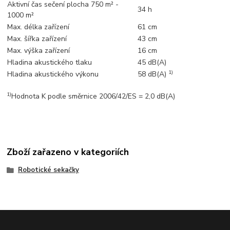
Aktivní čas sečení plocha 750 m² -
34 h
1000 m²
Max. délka zařízení
61 cm
Max. šířka zařízení
43 cm
Max. výška zařízení
16 cm
Hladina akustického tlaku
45 dB(A)
1)
Hladina akustického výkonu
58 dB(A)
1)
Hodnota K podle směrnice 2006/42/ES = 2,0 dB(A)
Zboží zařazeno v kategoriích
Robotické sekačky