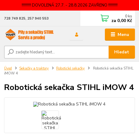
!!!!!!!!!! DOVOLENÁ 27.7. - 28.8.2026 ZAVŘENO !!!!!!!!!!
0
ks
728 749 825, 257 940 553
za
0,00 Kč
Menu
Hledat
Úvod
Sekačky a traktory
Robotické sekačky
Robotická sekačka STIHL
iMOW 4
Robotická sekačka STIHL iMOW 4