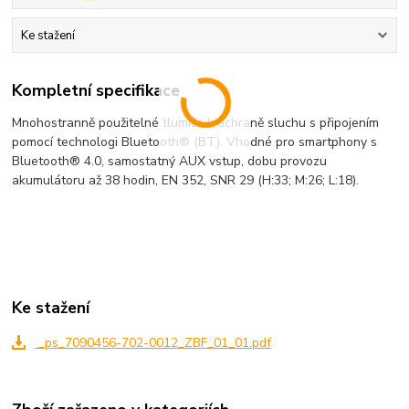
Ke stažení
Kompletní specifikace
Mnohostranně použitelné tlumiče k ochraně sluchu s připojením
pomocí technologi Bluetooth® (BT). Vhodné pro smartphony s
Bluetooth® 4.0, samostatný AUX vstup, dobu provozu
akumulátoru až 38 hodin, EN 352, SNR 29 (H:33; M:26; L:18).
Ke stažení
_ps_7090456-702-0012_ZBF_01_01.pdf