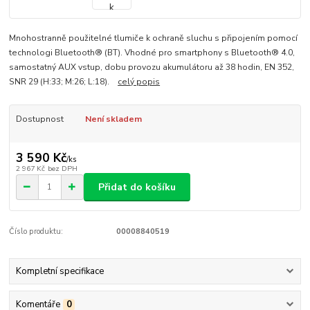
Mnohostranně použitelné tlumiče k ochraně sluchu s připojením pomocí
technologi Bluetooth® (BT). Vhodné pro smartphony s Bluetooth® 4.0,
samostatný AUX vstup, dobu provozu akumulátoru až 38 hodin, EN 352,
SNR 29 (H:33; M:26; L:18).
celý popis
Dostupnost
Není skladem
3 590 Kč
/
ks
2 967 Kč
bez DPH
Přidat do košíku
Číslo produktu:
00008840519
Kompletní specifikace
Komentáře
0