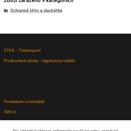
Zboží zařazeno v kategoriích
Ochranné štíty a sluchátka
STIHL - Timbersport
Prodloužená záruka - registrace produktu
Poradenství a instruktáž
Stihl.cz
Pro základní funkčnost, zpříjemnění používání webu, analytické