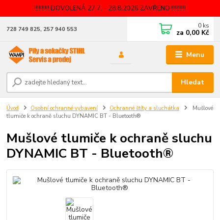
!!!!!!!!!! DOVOLENÁ 27.7. - 28.8.2026 ZAVŘENO !!!!!!!!!!
0
ks
728 749 825, 257 940 553
za
0,00 Kč
Menu
Hledat
Úvod
Osobní ochranné vybavení
Ochranné štíty a sluchátka
Mušlové
tlumiče k ochraně sluchu DYNAMIC BT - Bluetooth®
Mušlové tlumiče k ochraně sluchu
DYNAMIC BT - Bluetooth®