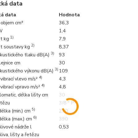
cká data
ká data
Hodnota
 objem cm³
36,3
W
1,4
1)
t kg
7,9
2)
t soustavy kg
8,37
3)
akustického tlaku dB(A)
93
lejnice cm
30
3)
akustického výkonu dB(A)
109
4)
vibrací vlevo m/s²
4,3
4)
vibrací vpravo m/s²
4,8
lomatic, délka lišty cm
30
etězu
3/8 " P
5)
délka (min.) cm
270
6)
délka (max.) cm
390
livové nádrže l
0,53
liva, lišty a řetězu