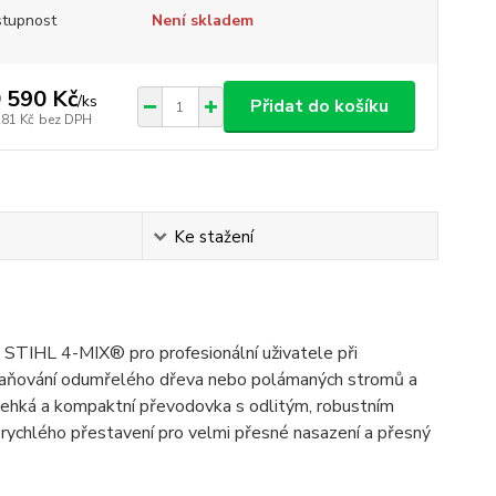
tupnost
Není skladem
 590 Kč
/
ks
Přidat do košíku
281 Kč
bez DPH
Ke stažení
STIHL 4-MIX® pro profesionální uživatele při
straňování odumřelého dřeva nebo polámaných stromů a
 lehká a kompaktní převodovka s odlitým, robustním
rychlého přestavení pro velmi přesné nasazení a přesný