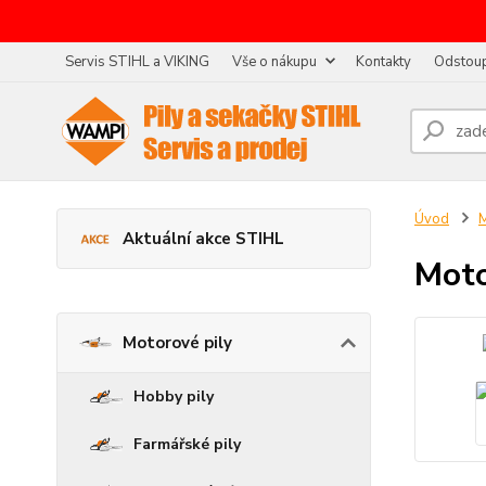
Servis STIHL a VIKING
Vše o nákupu
Kontakty
Odstoup
Úvod
M
Aktuální akce STIHL
Moto
Motorové pily
Hobby pily
Farmářské pily