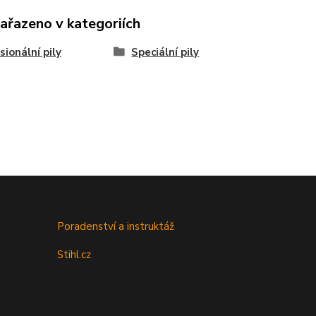
zařazeno v kategoriích
sionální pily
Speciální pily
Poradenství a instruktáž
Stihl.cz