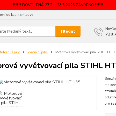
!!!!!!!!!! DOVOLENÁ 27.7. - 28.8.2026 ZAVŘENO !!!!!!!!!!
ení od kupní smlouvy
Nevíte
Hledat
728 
otorové pily
Speciální pily
Motorová vyvětvovací pila STIHL HT 1
rová vyvětvovací pila STIHL H
Benzín
motore
stromů
odumře
pro řez