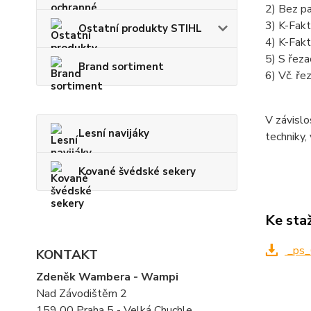
2) Bez pa
3) K-Fak
Ostatní produkty STIHL
4) K-Fak
5) S řeza
Brand sortiment
6) Vč. ře
V závislo
Lesní navijáky
techniky,
Kované švédské sekery
Ke sta
_ps_
KONTAKT
Zdeněk Wambera - Wampi
Nad Závodištěm 2
159 00 Praha 5 - Velká Chuchle