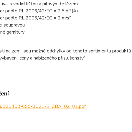
liva, s vodicí lištou a pilovým řetězem
tor podle RL 2006/42/EG = 2,5 dB(A)
tor podle RL 2006/42/EG = 2 m/s²
cí soupravou
zné garnitury
sti na zemi jsou možné odchylky od tohoto sortimentu produktů
 vybavení, ceny a nabízeného příslušenství.
žení
6920458-699-1021-B_ZBA_02_01.pdf