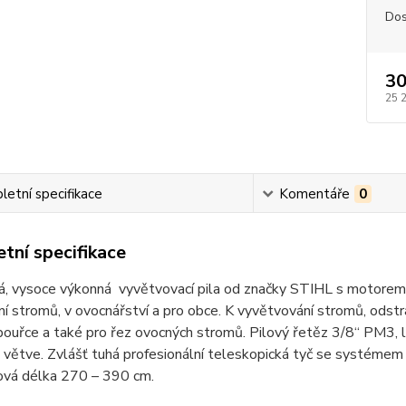
Dos
30
25 
etní specifikace
Komentáře
0
tní specifikace
á, vysoce výkonná vyvětvovací pila od značky STIHL s motorem 
ní stromů, v ovocnářství a pro obce. K vyvětvování stromů, od
bouřce a také pro řez ovocných stromů. Pilový řetěz 3/8“ PM3,
větve. Zvlášť tuhá profesionální teleskopická tyč se systémem 
ková délka 270 – 390 cm.