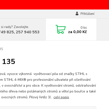
Přihlášení
 si rady? Zavolejte.
0
ks
za
0,00 Kč
749 825, 257 940 553
35
T 135
ová, vysoce výkonná vyvětvovací pila od značky STIHL s
m STIHL 4-MIX® pro profesionální uživatele při ošetřování
, v ovocnářství a pro obce. K vyvětvování stromů, odstraňování
lého dřeva nebo polámaných stromů a větví po bouřce a také
 ovocných stromů. Pilový řetěz 3/...
celý popis