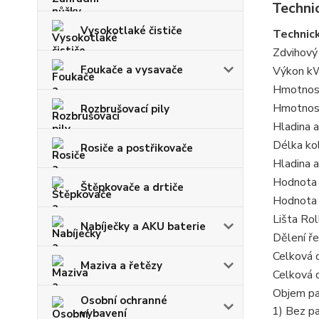
Techni
Vysokotlaké čističe
Technic
Zdvihový
Foukače a vysavače
Výkon k
Hmotnos
Hmotnos
Rozbrušovací pily
Hladina 
Délka ko
Rosiče a postřikovače
Hladina 
Hodnota 
Štěpkovače a drtiče
Hodnota 
Lišta Rol
Nabíječky a AKU baterie
Dělení ř
Celková 
Maziva a řetězy
Celková 
Objem pa
Osobní ochranné
1) Bez pa
vybavení