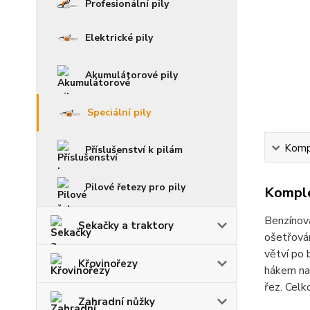
Profesionální pily
Elektrické pily
Akumulátorové pily
Speciální pily
Kompl
Příslušenství k pilám
Pilové řetezy pro pily
Komple
Benzínov
Sekačky a traktory
ošetřová
větví po 
Křovinořezy
hákem na 
řez. Cel
Zahradní nůžky