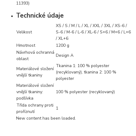
11393)
Technické údaje
XS / S / M / L / XL / XXL / 3XL / XS-6 /
Velikost
S-6 / M-6 / L-6 / XL-6 / S+6 / M+6 / L+6
/ XL+6
Hmotnost
1200 g
Návrhová ochranná
Design A
oblast
Tkanina 1: 100 % polyester
Materiálové složení
(recyklovaný), tkanina 2: 100 %
vnější tkaniny
polyester
Materiálové složení
vnější tkaniny:
100 % polyester (recyklovaný)
podšívka
Třída ochrany proti
1
proříznutí
New content has been loaded.