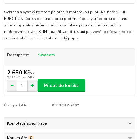
Ochrana a vysoký komfort při práci s motorovou pilou. Kalhoty STIHL
FUNCTION Core s ochranou proti proříznutí poskytují dobrou ochranu
soukromým vlastníkům lesů a pozemků a jsou vhodné pro práci s
motorovými pilami STIHL, například při řezání palivového dřeva nebo při
zemědělských pracích. Kalho...
celý popis
Dostupnost
Skladem
2 650 Kč
/
ks
2 190 Kč
bez DPH
Přidat do košíku
Číslo produktu:
0088-342-2902
Kompletní specifikace
Komentáře
0