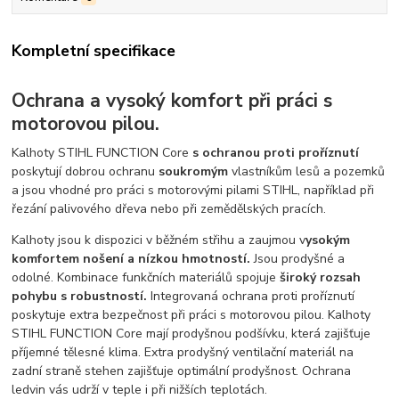
Kompletní specifikace
Ochrana a vysoký komfort při práci s
motorovou pilou.
Kalhoty STIHL FUNCTION Core
s ochranou proti proříznutí
poskytují dobrou ochranu
soukromým
vlastníkům lesů a pozemků
a jsou vhodné pro práci s motorovými pilami STIHL, například při
řezání palivového dřeva nebo při zemědělských pracích.
Kalhoty jsou k dispozici v běžném střihu a zaujmou v
ysokým
komfortem nošení a nízkou hmotností.
Jsou prodyšné a
odolné. Kombinace funkčních materiálů spojuje
široký rozsah
pohybu s robustností.
Integrovaná ochrana proti proříznutí
poskytuje extra bezpečnost při práci s motorovou pilou. Kalhoty
STIHL FUNCTION Core mají prodyšnou podšívku, která zajišťuje
příjemné tělesné klima. Extra prodyšný ventilační materiál na
zadní straně stehen zajišťuje optimální prodyšnost. Ochrana
ledvin vás udrží v teple i při nižších teplotách.