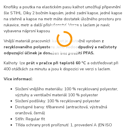
Knoflíky a poutka na elastickém pasu kalhot umožňují připevnění
šle STIHL. Díky 2 bočním kapsám, jedné zadní kapse, jedné kapse
na stehně a kapse na metr máte dostatek úložného prostoru pro
rukavice, metr a další příslušenství. Verze s laclem je navíc
vybavena náprsní kapsou.
Vnější materiál pracovních kalhot je částečně vyroben
z
recyklovaného polyesteru
. Jeho
vodoodpudivý a nečistoty
odpuzující účinek je dosažen bez použití PFAS.
Kalhoty lze
prát v pračce při teplotě 60 °C
a odstřeďovat při
400 otáčkách za minutu a jsou k dispozici ve verzi s laclem.
Více informací:
Složení vnějšího materiálu: 100 % recyklovaný polyester,
výztuhy a ventilační materiál 100 % polyester
Složení podšívky: 100 % recyklovaný polyester
Dostupné barvy: tříbarevné (antracitová, výstražná
oranžová, černá)
Střih: Regular fit
Třída ochrany proti proříznutí: 1, provedení A (EN ISO