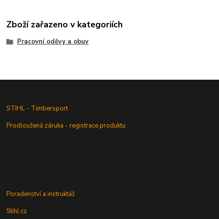
Zboží zařazeno v kategoriích
Pracovní oděvy a obuv
STIHL - Timbersport
Prodloužená záruka - registrace produktu
Poradenství a instruktáž
Stihl.cz