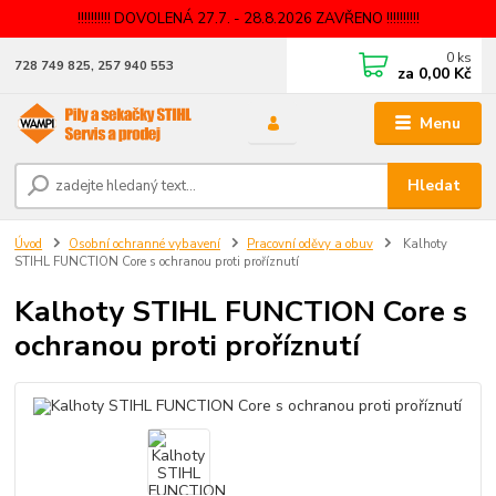
!!!!!!!!!! DOVOLENÁ 27.7. - 28.8.2026 ZAVŘENO !!!!!!!!!!
0
ks
728 749 825, 257 940 553
za
0,00 Kč
Menu
Hledat
Úvod
Osobní ochranné vybavení
Pracovní oděvy a obuv
Kalhoty
STIHL FUNCTION Core s ochranou proti proříznutí
Kalhoty STIHL FUNCTION Core s
ochranou proti proříznutí