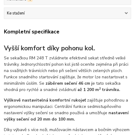
Ke stažení
Kompletní specifikace
Vyšší komfort díky pohonu kol.
Se sekačkou RM 248 T zvládnete efektivně sekat středně velké
trávníky. Jednorychlostní pohon kol jistě oceníte zejména při práci
na svažitých trávnících nebo při sečení větších zelených ploch.
Funkce snadného startování zajišťuje, že motor lze nastartovat s
minimálním úsilím. Se
záběrem sečení 46 cm j
e tato sekačka
2
vhodná pro rychlé a snadné zvládnutí
až 1 200 m
trávníku.
Výškově nastavitelná komfortní rukojeť
zajišťuje pohodlnou a
ergonomickou manipulaci. Centrální funkce sedmistupňového
nastavení výšky sečení se snadno používá a umožňuje
nastavení
výšky sečení
od 20 mm do 100 mm.
Díky výbavě s více noži, mulčovacím nástavcem a bočním výhozem