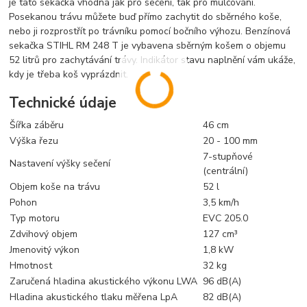
je tato sekačka vhodná jak pro sečení, tak pro mulčování.
Posekanou trávu můžete buď přímo zachytit do sběrného koše,
nebo ji rozprostřít po trávníku pomocí bočního výhozu. Benzínová
sekačka STIHL RM 248 T je vybavena sběrným košem o objemu
52 litrů pro zachytávání trávy. Indikátor stavu naplnění vám ukáže,
kdy je třeba koš vyprázdnit.
Technické údaje
Šířka záběru
46 cm
Výška řezu
20 - 100 mm
7-stupňové
Nastavení výšky sečení
(centrální)
Objem koše na trávu
52 l
Pohon
3,5 km/h
Typ motoru
EVC 205.0
Zdvihový objem
127 cm³
Jmenovitý výkon
1,8 kW
Hmotnost
32 kg
Zaručená hladina akustického výkonu LWA
96 dB(A)
Hladina akustického tlaku měřena LpA
82 dB(A)