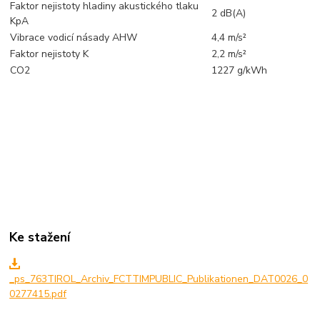
Faktor nejistoty hladiny akustického tlaku
2 dB(A)
KpA
Vibrace vodicí násady AHW
4,4 m/s²
Faktor nejistoty K
2,2 m/s²
CO2
1227 g/kWh
Ke stažení
_ps_763TIROL_Archiv_FCTTIMPUBLIC_Publikationen_DAT0026_0
0277415.pdf