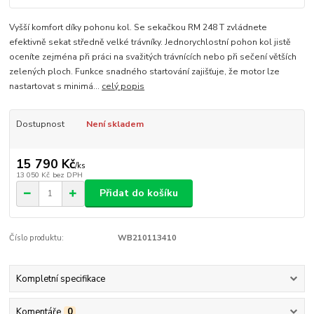
Vyšší komfort díky pohonu kol. Se sekačkou RM 248 T zvládnete
efektivně sekat středně velké trávníky. Jednorychlostní pohon kol jistě
oceníte zejména při práci na svažitých trávnících nebo při sečení větších
zelených ploch. Funkce snadného startování zajišťuje, že motor lze
nastartovat s minimá...
celý popis
Dostupnost
Není skladem
15 790 Kč
/
ks
13 050 Kč
bez DPH
Přidat do košíku
Číslo produktu:
WB210113410
Kompletní specifikace
Komentáře
0