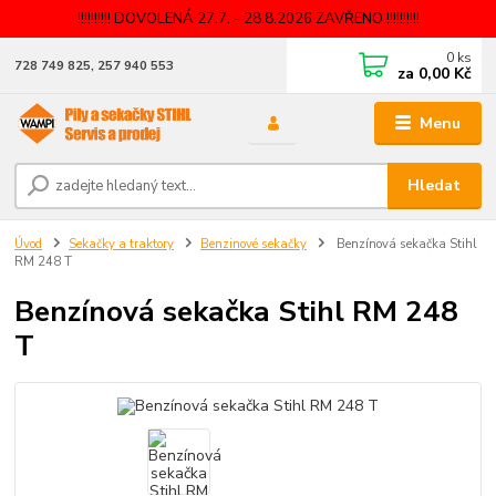
!!!!!!!!!! DOVOLENÁ 27.7. - 28.8.2026 ZAVŘENO !!!!!!!!!!
0
ks
728 749 825, 257 940 553
za
0,00 Kč
Menu
Hledat
Úvod
Sekačky a traktory
Benzinové sekačky
Benzínová sekačka Stihl
RM 248 T
Benzínová sekačka Stihl RM 248
T