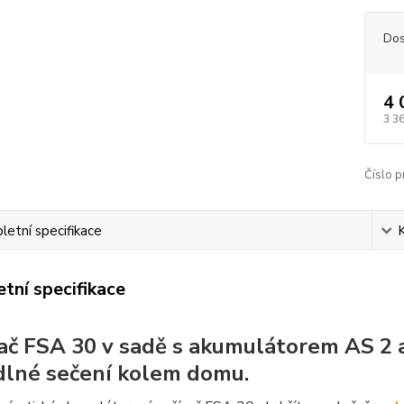
Dos
4 
3 3
Číslo p
etní specifikace
tní specifikace
ač FSA 30 v sadě s akumulátorem AS 2 a
lné sečení kolem domu.