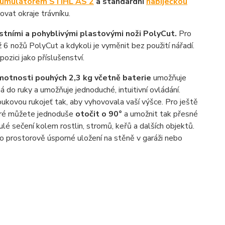
umulátorem STIHL AS 2
a standardní
nabíječkou
vat okraje trávníku.
stními a pohyblivými plastovými noži PolyCut.
Pro
ž 6 nožů PolyCut a kdykoli je vyměnit bez použití nářadí.
ozici jako příslušenství.
motnosti pouhých 2,3 kg včetně baterie
umožňuje
á do ruky a umožňuje jednoduché, intuitivní ovládání.
ukovou rukojeť tak, aby vyhovovala vaší výšce. Pro ještě
které můžete jednoduše
otočit o 90°
a umožnit tak přesné
lé sečení kolem rostlin, stromů, keřů a dalších objektů.
prostorově úsporné uložení na stěně v garáži nebo