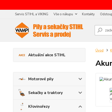
Servis STIHL a VIKING
Vše o nákupu
Kontakty
Odstoup
Úvod
K
Aktuální akce STIHL
Akum
Motorové pily
Sekačky a traktory
Křovinořezy