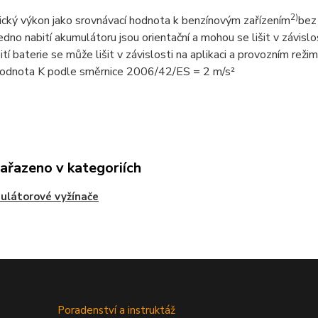
2)
cký výkon jako srovnávací hodnota k benzínovým zařízením
bez
edno nabití akumulátoru jsou orientační a mohou se lišit v závislo
ití baterie se může lišit v závislosti na aplikaci a provozním reži
odnota K podle směrnice 2006/42/ES = 2 m/s²
zařazeno v kategoriích
látorové vyžínače
Poradenství a instruktáž