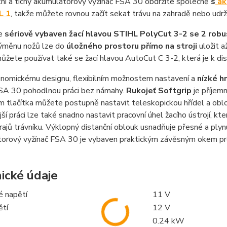
í a tichý akumulátorový vyžínač FSA 30 obdržíte společně
s
ak
L 1
, takže můžete rovnou začít sekat trávu na zahradě nebo udržo
e
sériově vybaven žací hlavou STIHL PolyCut 3-2 se 2 robu
výměnu nožů lze do
úložného prostoru přímo na stroji
uložit a
ůžete používat také se žací hlavou AutoCut C 3-2, která je k disp
onomickému designu, flexibilním možnostem nastavení a
nízké h
FSA 30 pohodlnou práci bez námahy.
Rukojeť Softgrip
je příjemn
m tlačítka můžete postupně nastavit teleskopickou hřídel a oblo
ší práci lze také snadno nastavit pracovní úhel žacího ústrojí, 
rajů trávníku. Výklopný distanční oblouk usnadňuje přesné a plynu
orový vyžínač FSA 30 je vybaven praktickým závěsným okem pro 
ické údaje
é napětí
11 V
ětí
12 V
0.24 kW