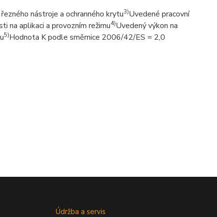
3)
 řezného nástroje a ochranného krytu
Uvedené pracovní
4)
sti na aplikaci a provozním režimu
Uvedený výkon na
5)
mu
Hodnota K podle směrnice 2006/42/ES = 2,0
Údržba a servis