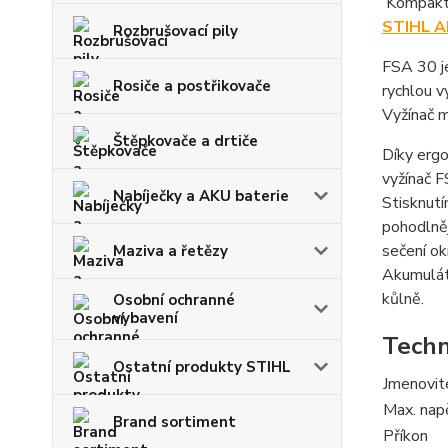
Kompaktn
STIHL A
Rozbrušovací pily
FSA 30 j
Rosiče a postřikovače
rychlou 
Vyžínač m
Štěpkovače a drtiče
Díky erg
vyžínač 
Nabíječky a AKU baterie
Stisknutí
pohodlněj
sečení ok
Maziva a řetězy
Akumulát
kůlně.
Osobní ochranné
vybavení
Techn
Ostatní produkty STIHL
Jmenovit
Max. nap
Brand sortiment
Příkon