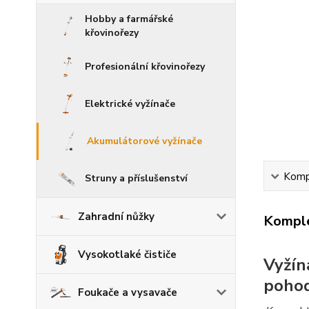
Hobby a farmářské
křovinořezy
Profesionální křovinořezy
Elektrické vyžínače
Akumulátorové vyžínače
Kompl
Struny a příslušenství
Zahradní nůžky
Komple
Vysokotlaké čističe
Vyžín
pohod
Foukače a vysavače