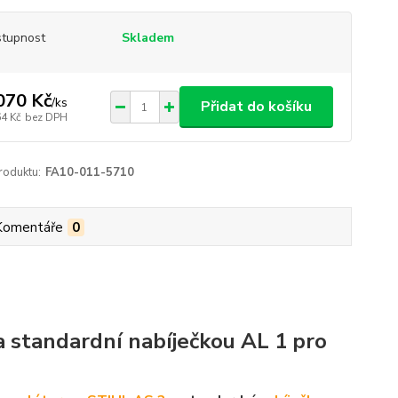
tupnost
Skladem
070 Kč
/
ks
Přidat do košíku
64 Kč
bez DPH
roduktu:
FA10-011-5710
Komentáře
0
 standardní nabíječkou AL 1 pro