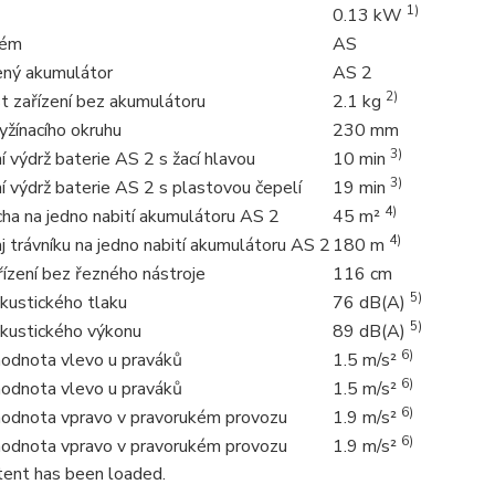
1)
0.13 kW
tém
AS
ný akumulátor
AS 2
2)
 zařízení bez akumulátoru
2.1 kg
yžínacího okruhu
230 mm
3)
 výdrž baterie AS 2 s žací hlavou
10 min
3)
 výdrž baterie AS 2 s plastovou čepelí
19 min
4)
cha na jedno nabití akumulátoru AS 2
45 m²
4)
j trávníku na jedno nabití akumulátoru AS 2
180 m
ízení bez řezného nástroje
116 cm
5)
kustického tlaku
76 dB(A)
5)
akustického výkonu
89 dB(A)
6)
hodnota vlevo u praváků
1.5 m/s²
6)
hodnota vlevo u praváků
1.5 m/s²
6)
 hodnota vpravo v pravorukém provozu
1.9 m/s²
6)
 hodnota vpravo v pravorukém provozu
1.9 m/s²
ent has been loaded.