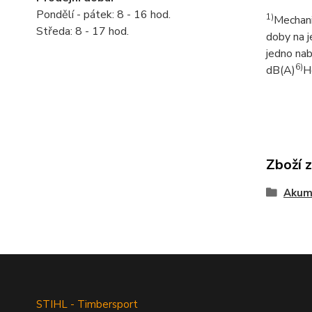
Pondělí - pátek: 8 - 16 hod.
1)
Mechani
Středa: 8 - 17 hod.
doby na j
jedno nab
6)
dB(A)
H
Zboží 
Akumu
STIHL - Timbersport