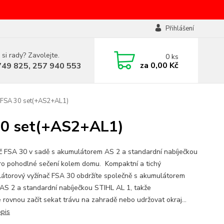
Přihlášení
 si rady? Zavolejte.
0
ks
za
0,00 Kč
749 825, 257 940 553
 FSA 30 set(+AS2+AL1)
30 set(+AS2+AL1)
č FSA 30 v sadě s akumulátorem AS 2 a standardní nabíječkou
ro pohodlné sečení kolem domu. Kompaktní a tichý
átorový vyžínač FSA 30 obdržíte společně s akumulátorem
AS 2 a standardní nabíječkou STIHL AL 1, takže
 rovnou začít sekat trávu na zahradě nebo udržovat okraj...
opis