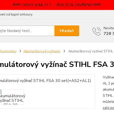
!!!!!!!!!! DOVOLENÁ 27.7. - 28.8.2026 ZAVŘENO !!!!!!!!!!
ení od kupní smlouvy
Nevíte
Hledat
728 
řovinořezy
Akumulátorové vyžínače
Akumulátorový vyžínač STIHL
ulátorový vyžínač STIHL FSA 
Vyžína
AL 1 p
akumul
STIHL 
můžete
celý p