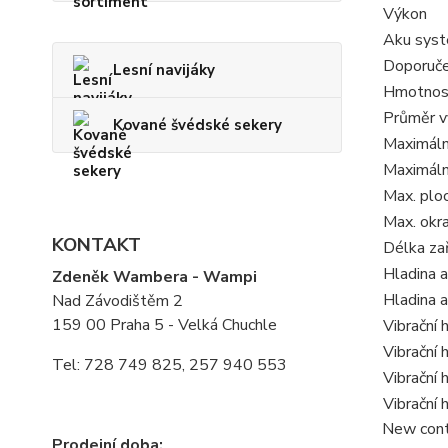
Výkon
Aku sys
Doporuče
Lesní navijáky
Hmotnost
Průměr v
Kované švédské sekery
Maximální
Maximální
Max. plo
Max. okra
KONTAKT
Délka zař
Hladina a
Zdeněk Wambera - Wampi
Hladina 
Nad Závodištěm 2
159 00 Praha 5 - Velká Chuchle
Vibrační 
Vibrační 
Tel: 728 749 825, 257 940 553
Vibrační
Vibrační
New cont
Prodejní doba: