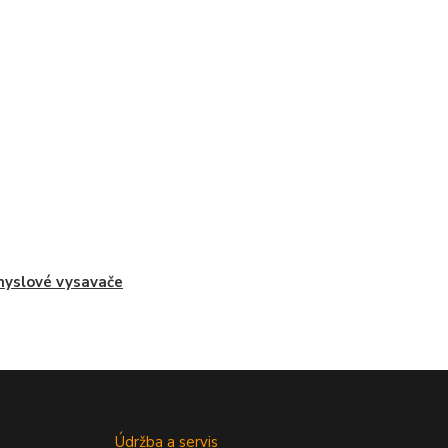
yslové vysavače
Údržba a servis