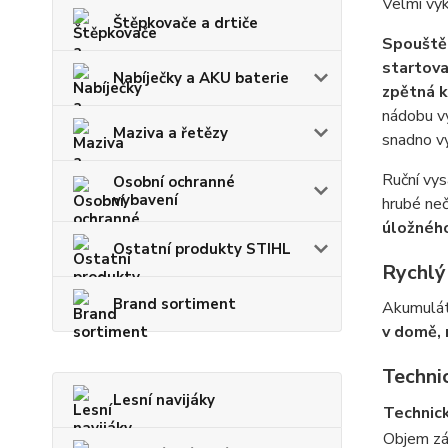
Velmi vý
Štěpkovače a drtiče
Spouštěc
startova
Nabíječky a AKU baterie
zpětná k
nádobu v
Maziva a řetězy
snadno vy
Ruční vy
Osobní ochranné
vybavení
hrubé neč
úložnéh
Ostatní produkty STIHL
Rychlý
Brand sortiment
Akumuláto
v domě, 
Techni
Lesní navijáky
Technic
Objem zá