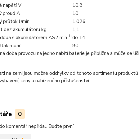
é napětí V
10,8
ý proud A
10
 průtok l/min
1.026
 bez akumulátoru kg
1,1
1)
 doba s akumulátorem AS2 min
do 14
tlak mbar
80
á doba provozu na jedno nabití baterie je přibližná a může se lišit
sti na zemi jsou možné odchylky od tohoto sortimentu produktů
 vybavení, ceny a nabízeného příslušenství.
táře
0
do komentář nepřidal. Buďte první.