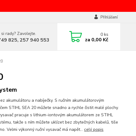
Přihlášení
 si rady? Zavolejte.
0
ks
za
0,00 Kč
749 825, 257 940 553
20
0
system
ez akumulátoru a nabíječky. S ručním akumulátorovým
čem STIHL SEA 20 můžete snadno a rychle čistit malé plochy.
vysavač pracuje s lithium-iontovým akumulátorem ze STIHL
tému, takže s ním můžete uklízet bez zbytečných kabelů, tiše
no. Velmi výkonný ruční vysavač má napět...
celý popis