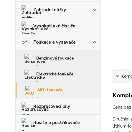
Zahradní nůžky
Vysokotlaké čističe
Foukače a vysavače
Benzinové foukače
Elektrické foukače
Kompl
AKU foukače
Komple
Rozbrušovací pily
Cena bez 
S ručním
Rosiče a postřikovače
lithium-