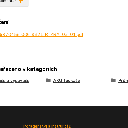
 komentář
žení
6970458-006-9821-B_ZBA_03_01.pdf
zařazeno v kategoriích
če a vysavače
AKU foukače
Prům
Poradenství a instruktáž