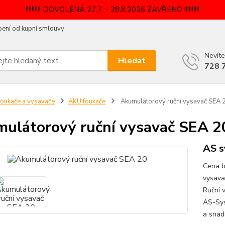
!!!!!!!!!! DOVOLENÁ 27.7. - 28.8.2026 ZAVŘENO !!!!!!!!!!
ení od kupní smlouvy
Nevíte
Hledat
728 
oukače a vysavače
AKU foukače
Akumulátorový ruční vysavač SEA 
ulátorový ruční vysavač SEA 2
AS 
Cena b
vysava
Ruční 
AS-Sys
a snad