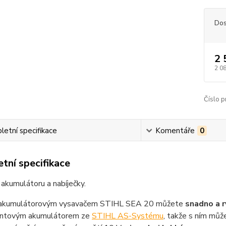
Dos
2 
2 0
Číslo p
etní specifikace
Komentáře
0
tní specifikace
akumulátoru a nabíječky.
 akumulátorovým vysavačem STIHL SEA 20 můžete
snadno a r
iontovým akumulátorem ze
STIHL AS-Systému
, takže s ním můž