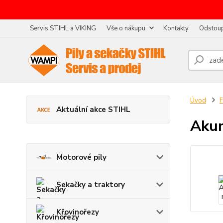
Servis STIHL a VIKING
Vše o nákupu
Kontakty
Odstoup
Úvod
F
Aktuální akce STIHL
Akum
Motorové pily
Sekačky a traktory
Křovinořezy