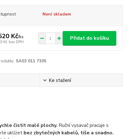
tupnost
Není skladem
520 Kč
/
ks
Přidat do košíku
83 Kč
bez DPH
roduktu:
SA03 011 7305
Ke stažení
ychle čistit malé plochy.
Ruční vysavač pracuje s
ete uklízet
bez zbytečných kabelů, tiše a snadno.