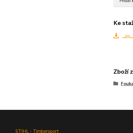
Přidat
Ke sta
_ps_
Zboží 
Fouka
STIHL - Timbersport