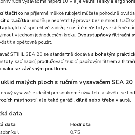
konný ruční vysavač má napětí 10 V a
je velmi lehký a ergonom
í tlačítko
na příjemné měkké rukojeti můžete pohodlně ovládat 
cího tlačítka
umožňuje nepřetržitý provoz bez nutnosti tlačítko
lapka,
která spolehlivě zadržuje nasáté nečistoty ve sběrné ná
yjmout v jednom jednoduchém kroku.
Dvoustupňový filtrační
čistit a opětovně použít.
savač STIHL SEA 20 se standartně dodává
s bohatým praktick
istoty, sací hadicí, prodlužovací trubicí, papírovým filtrem a fil
o vaku se závěsným poutkem.
 uklid malých ploch s ručním vysavačem SEA 20
rový vysavač je ideální pro soukromé uživatele a skvěle se ho
rozích místností, ale také garáži, dílně nebo třeba v autě.
cká data
ká data
Hodnota
sobníku l
0,75