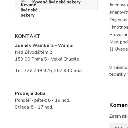
Kované švédské sekery
Jmenovit
Jmenovit
Objemový
Hmotnost
Provozní
KONTAKT
Max. pod
Zdeněk Wambera - Wampi
1) Uveden
Nad Závodištěm 2
159 00 Praha 5 - Velká Chuchle
V závislo
Tel: 728 749 825, 257 940 553
techniky,
Prodejní doba:
Pondělí - pátek: 8 - 16 hod.
Komen
Středa: 8 - 17 hod.
Zatím nik