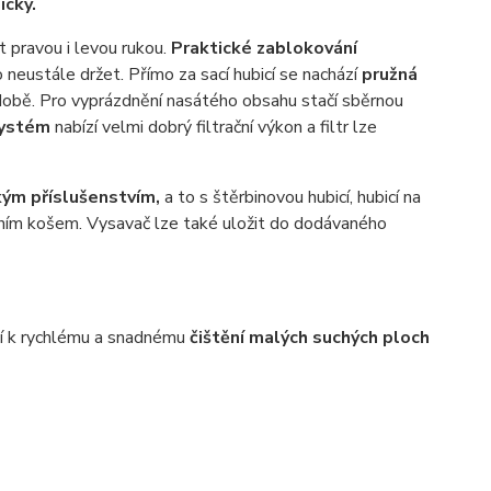
ický.
pravou i levou rukou.
Praktické zablokování
 neustále držet. Přímo za sací hubicí se nachází
pružná
době. Pro vyprázdnění nasátého obsahu stačí sběrnou
 systém
nabízí velmi dobrý filtrační výkon a filtr lze
ým příslušenstvím,
a to s štěrbinovou hubicí, hubicí na
tračním košem. Vysavač lze také uložit do dodávaného
dí k rychlému a snadnému
čištění malých suchých ploch